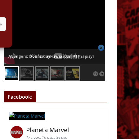
e
Avengers: Doomsday - zwiastun #1 [napisy]
Facebook:
Planeta Marvel
17 hours 16 minutes ago