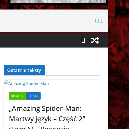
Ostatnie teksty
KOMIKSY
TEKSTY
„Amazing Spider-Man:
Martwy język – Część 2”
(Tom 6) – Recenzja