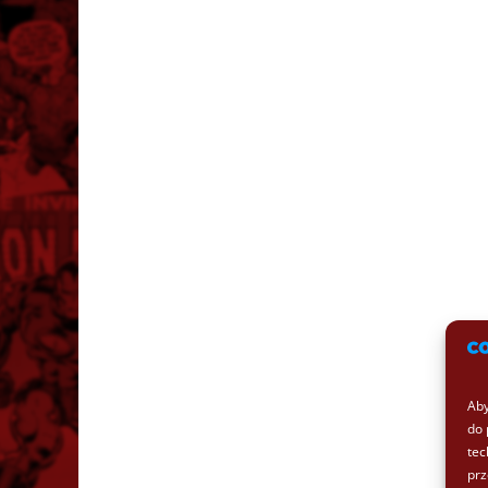
Aby
do 
tec
prz