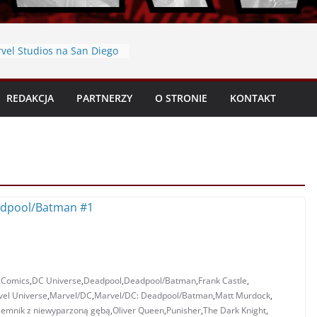
vel Studios na San Diego
n – podsumowanie
on 2026 – Ważne daty
 Spider-Man: Martwy
REDAKCJA
PARTNERZY
O STRONIE
KONTAKT
ęść 2” (Tom 6) – Recenzja
styki 2026 – Niezbędnik
jny oraz współpraca
 Black” #1 (2026) –
 Comics
,
DC Universe
,
Deadpool
,
Deadpool/Batman
,
Frank Castle
,
el Universe
,
Marvel/DC
,
Marvel/DC: Deadpool/Batman
,
Matt Murdock
,
jemnik z niewyparzoną gębą
,
Oliver Queen
,
Punisher
,
The Dark Knight
,