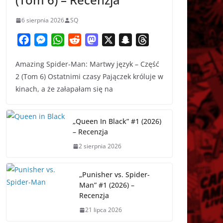
6 sierpnia 2026
SQ
F
M
W
R
M
X
S
T
a
e
h
e
a
n
h
Amazing Spider-Man: Martwy język – Część
c
s
a
d
s
a
r
2 (Tom 6) Ostatnimi czasy Pajączek króluje w
e
s
t
d
t
p
e
kinach, a że załapałam się na
b
e
s
i
o
c
a
o
n
A
t
d
h
d
o
g
p
o
a
s
„Queen In Black” #1 (2026)
k
e
p
n
t
– Recenzja
r
2 sierpnia 2026
„Punisher vs. Spider-
Man” #1 (2026) –
Recenzja
21 lipca 2026