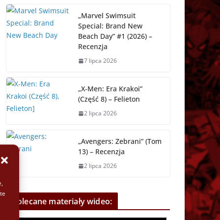
„Marvel Swimsuit
Special: Brand New
Beach Day” #1 (2026) –
Recenzja
7 lipca 2026
„X-Men: Era Krakoi”
(Część 8) – Felieton
2 lipca 2026
„Avengers: Zebrani” (Tom
13) – Recenzja
2 lipca 2026
e,
te
Polecane materiały wideo: