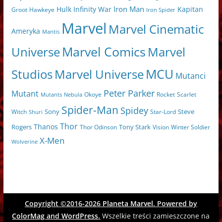
Iron Man
Hulk
Kapitan
Infinity War
Hawkeye
Groot
Iron Spider
Marvel
Marvel Cinematic
Ameryka
Mantis
Marvel Comics
Universe
Marvel
MCU
Marvel Universe
Studios
Mutanci
Peter Parker
Mutant
Scarlet
Mutants
Nebula
Okoye
Rocket
Spider-Man
Spidey
Sony
Witch
Star-Lord
Steve
Shuri
Thor
Thanos
Tony Stark
Rogers
Thor Odinson
Vision
Winter Soldier
X-Men
Wolverine
Copyright ©2016-2026
Planeta Marvel
. Powered by
ColorMag
and
WordPress
.
Wszelkie treści zamieszczone na