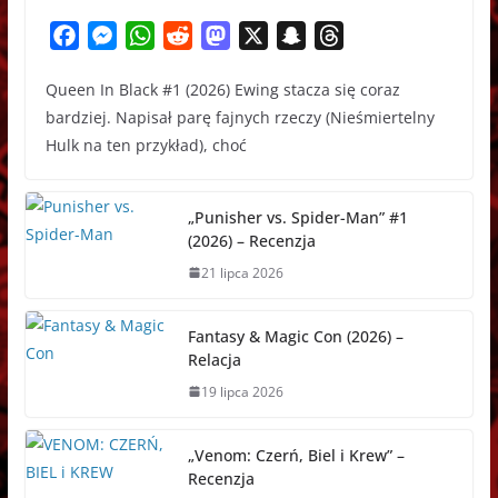
F
M
W
R
M
X
S
T
a
e
h
e
a
n
h
Queen In Black #1 (2026) Ewing stacza się coraz
c
s
a
d
s
a
r
bardziej. Napisał parę fajnych rzeczy (Nieśmiertelny
e
s
t
d
t
p
e
Hulk na ten przykład), choć
b
e
s
i
o
c
a
o
n
A
t
d
h
d
o
g
p
o
a
s
„Punisher vs. Spider-Man” #1
k
e
p
n
t
(2026) – Recenzja
r
21 lipca 2026
Fantasy & Magic Con (2026) –
Relacja
19 lipca 2026
„Venom: Czerń, Biel i Krew” –
Recenzja