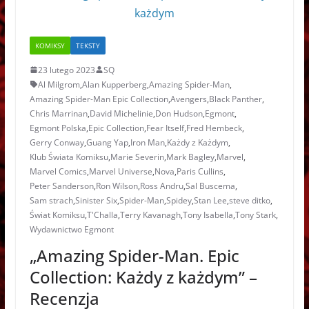
KOMIKSY
TEKSTY
23 lutego 2023
SQ
Al Milgrom
,
Alan Kupperberg
,
Amazing Spider-Man
,
Amazing Spider-Man Epic Collection
,
Avengers
,
Black Panther
,
Chris Marrinan
,
David Michelinie
,
Don Hudson
,
Egmont
,
Egmont Polska
,
Epic Collection
,
Fear Itself
,
Fred Hembeck
,
Gerry Conway
,
Guang Yap
,
Iron Man
,
Każdy z Każdym
,
Klub Świata Komiksu
,
Marie Severin
,
Mark Bagley
,
Marvel
,
Marvel Comics
,
Marvel Universe
,
Nova
,
Paris Cullins
,
Peter Sanderson
,
Ron Wilson
,
Ross Andru
,
Sal Buscema
,
Sam strach
,
Sinister Six
,
Spider-Man
,
Spidey
,
Stan Lee
,
steve ditko
,
Świat Komiksu
,
T'Challa
,
Terry Kavanagh
,
Tony Isabella
,
Tony Stark
,
Wydawnictwo Egmont
„Amazing Spider-Man. Epic
Collection: Każdy z każdym” –
Recenzja