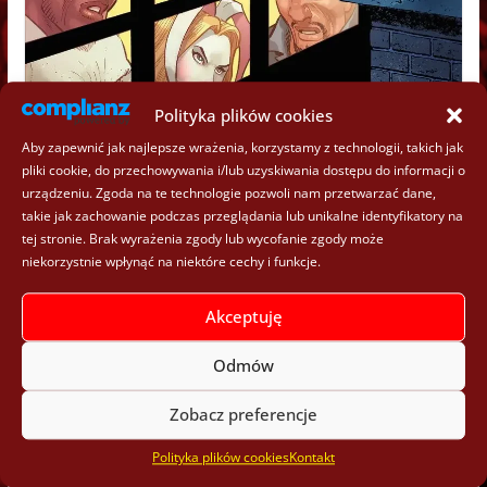
Polityka plików cookies
KOMIKSY
TEKSTY
Aby zapewnić jak najlepsze wrażenia, korzystamy z technologii, takich jak
pliki cookie, do przechowywania i/lub uzyskiwania dostępu do informacji o
„Amazing Spider-Man: Martwy
urządzeniu. Zgoda na te technologie pozwoli nam przetwarzać dane,
takie jak zachowanie podczas przeglądania lub unikalne identyfikatory na
język – Część 2” (Tom 6) –
tej stronie. Brak wyrażenia zgody lub wycofanie zgody może
Recenzja
niekorzystnie wpłynąć na niektóre cechy i funkcje.
6 sierpnia 2026
SQ
Akceptuję
F
M
W
R
M
X
S
T
Odmów
a
e
h
e
a
n
h
Amazing Spider-Man: Martwy język – Część 2 (Tom 6)
c
s
a
d
s
a
r
Zobacz preferencje
Ostatnimi czasy Pajączek króluje w kinach, a że
e
s
t
d
t
p
e
Polityka plików cookies
Kontakt
załapałam się na
b
e
s
i
o
c
a