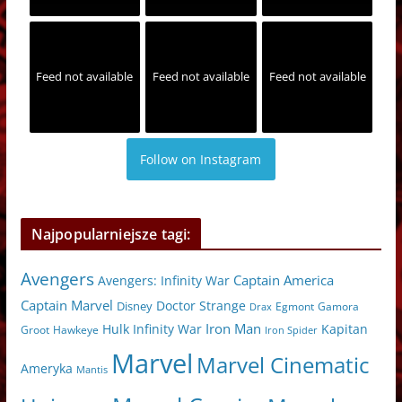
Feed not available
Feed not available
Feed not available
Follow on Instagram
Najpopularniejsze tagi:
Avengers
Captain America
Avengers: Infinity War
Captain Marvel
Doctor Strange
Disney
Egmont
Gamora
Drax
Iron Man
Hulk
Kapitan
Infinity War
Hawkeye
Groot
Iron Spider
Marvel
Marvel Cinematic
Ameryka
Mantis