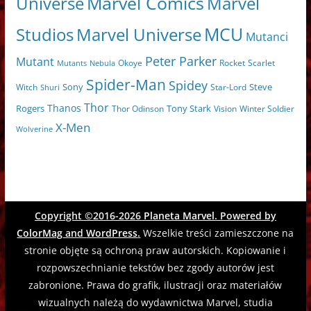
Marvel Comics
Universe
Marvel
MCU
Marvel Universe
Studios
Mutanci
Peter Parker
Mutant
Scarlet
Mutants
Nebula
Okoye
Rocket
Spider-Man
Spidey
Sony
Witch
Star-Lord
Steve
Shuri
Thor
Thanos
Tony Stark
Rogers
Thor Odinson
Vision
Winter Soldier
X-Men
Wolverine
Copyright ©2016-2026
Planeta Marvel
. Powered by
ColorMag
and
WordPress
.
Wszelkie treści zamieszczone na
stronie objęte są ochroną praw autorskich. Kopiowanie i
rozpowszechnianie tekstów bez zgody autorów jest
zabronione. Prawa do grafik, ilustracji oraz materiałów
wizualnych należą do wydawnictwa Marvel, studia