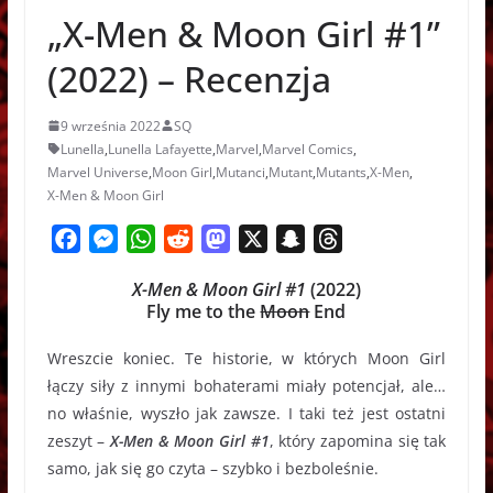
– Recenzja
„X-Men & Moon Girl #1”
(2022) – Recenzja
9 września 2022
SQ
Lunella
,
Lunella Lafayette
,
Marvel
,
Marvel Comics
,
Marvel Universe
,
Moon Girl
,
Mutanci
,
Mutant
,
Mutants
,
X-Men
,
X-Men & Moon Girl
F
M
W
R
M
X
S
T
a
e
h
e
a
n
h
X-Men & Moon Girl #1
(2022)
c
s
a
d
s
a
r
Fly me to the
Moon
End
e
s
t
d
t
p
e
b
e
s
i
o
c
a
Wreszcie koniec. Te historie, w których Moon Girl
o
n
A
t
d
h
d
łączy siły z innymi bohaterami miały potencjał, ale…
o
g
p
o
a
s
no właśnie, wyszło jak zawsze. I taki też jest ostatni
k
e
p
n
t
zeszyt –
X-Men & Moon Girl #1
, który zapomina się tak
r
samo, jak się go czyta – szybko i bezboleśnie.