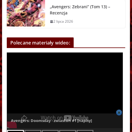
„Avengers: Zebrani” (Tom 13) –
Recenzja
2 lipca 2026
Polecane materiały wideo:
Avengers: Doomsday - zwiastun #1 [napisy]