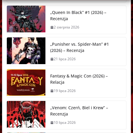
o
n
A
t
d
h
d
o
g
p
o
a
s
„Queen In Black” #1 (2026) –
k
e
p
n
t
Recenzja
r
2 sierpnia 2026
„Punisher vs. Spider-Man” #1
(2026) – Recenzja
21 lipca 2026
Fantasy & Magic Con (2026) –
Relacja
19 lipca 2026
„Venom: Czerń, Biel i Krew” –
Recenzja
10 lipca 2026