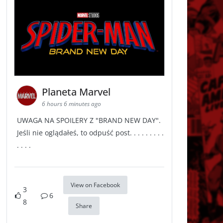
Planeta Marvel
6 hours 6 minutes ago
UWAGA NA SPOILERY Z "BRAND NEW DAY".
Jeśli nie oglądałeś, to odpuść post. . . . . . . . .
. . . .
View on Facebook
3
6
8
Share