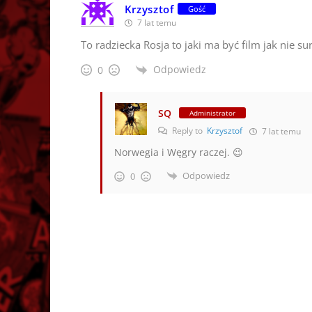
Krzysztof
Gość
7 lat temu
To radziecka Rosja to jaki ma być film jak nie s
Odpowiedz
0
SQ
Administrator
Reply to
Krzysztof
7 lat temu
Norwegia i Węgry raczej. 😉
Odpowiedz
0