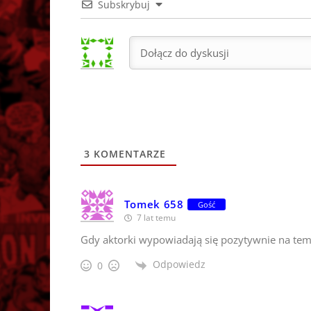
Subskrybuj
3
KOMENTARZE
Tomek 658
Gość
7 lat temu
Gdy aktorki wypowiadają się pozytywnie na tema
Odpowiedz
0