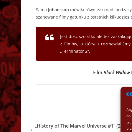
Sama
Johansson
mówiła również o nadchodzącym 
szanowane filmy gatunku z ostatnich kilkudziesię
Jest dość szorstki, ale też zaskaku
z filmów, o których rozmawialiśmy 
„Terminator 2”.
Film
Black Widow
t
Aby
do 
tec
„History of The Marvel Universe #1” (2019) 
prz