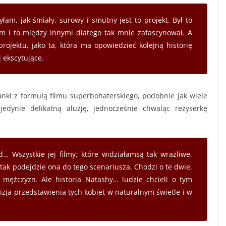
am, jak śmiały, surowy i smutny jest to projekt. Był to
am i to między innymi dlatego tak mnie zafascynował. A
rojektu, jako ta, która ma opowiedzieć kolejną historię
j ekscytujące.
unki z formułą filmu superbohaterskiego, podobnie jak wiele
jedynie delikatną aluzję, jednocześnie chwaląc reżyserkę
d… Wszystkie jej filmy, które widziałamsą tak wrażliwe,
 tak podejdzie ona do tego scenariusza. Chodzi o te dwie,
u mężczyzn. Ale historia Natashy… ludzie chcieli o tym
wizja przedstawienia tych kobiet w naturalnym świetle i w