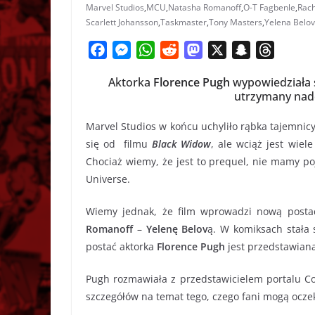
Marvel Studios
,
MCU
,
Natasha Romanoff
,
O-T Fagbenle
,
Rach
Scarlett Johansson
,
Taskmaster
,
Tony Masters
,
Yelena Belo
F
M
W
R
M
X
S
T
a
e
h
e
a
n
h
Aktorka
Florence Pugh
wypowiedziała s
c
s
a
d
s
a
r
utrzymany nad
e
s
t
d
t
p
e
b
e
s
i
o
c
a
Marvel Studios w końcu uchyliło rąbka tajemnicy
o
n
A
t
d
h
d
się od filmu
Black Widow
, ale wciąż jest wiel
o
g
p
o
a
s
Chociaż wiemy, że jest to prequel, nie mamy po
k
e
p
n
t
Universe.
r
Wiemy jednak, że film wprowadzi nową postać
Romanoff
–
Yelenę Belov
ą. W komiksach stała 
postać aktorka
Florence Pugh
jest przedstawiana
Pugh rozmawiała z przedstawicielem portalu Co
szczegółów na temat tego, czego fani mogą oczek