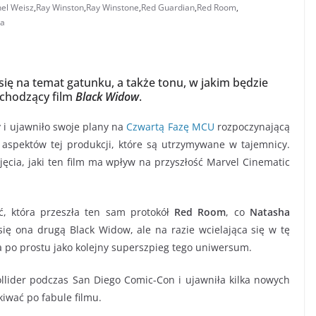
el Weisz
,
Ray Winston
,
Ray Winstone
,
Red Guardian
,
Red Room
,
va
ię na temat gatunku, a także tonu, w jakim będzie
chodzący film
Black Widow
.
 i ujawniło swoje plany na
Czwartą Fazę MCU
rozpoczynającą
e aspektów tej produkcji, które są utrzymywane w tajemnicy.
jęcia, jaki ten film ma wpływ na przyszłość Marvel Cinematic
, która przeszła ten sam protokół
Red Room
, co
Natasha
się ona drugą Black Widow, ale na razie wcielająca się w tę
 po prostu jako kolejny superszpieg tego uniwersum.
llider podczas San Diego Comic-Con i ujawniła kilka nowych
iwać po fabule filmu.