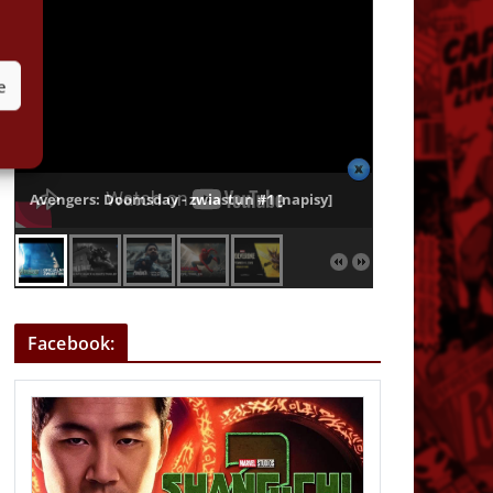
e
Avengers: Doomsday - zwiastun #1 [napisy]
Facebook: