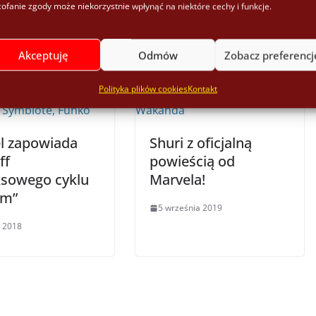
ofanie zgody może niekorzystnie wpłynąć na niektóre cechy i funkcje.
Akceptuję
Odmów
Zobacz preferencj
Polityka plików cookies
Kontakt
l zapowiada
Shuri z oficjalną
ff
powieścią od
sowego cyklu
Marvela!
om”
5 września 2019
 2018