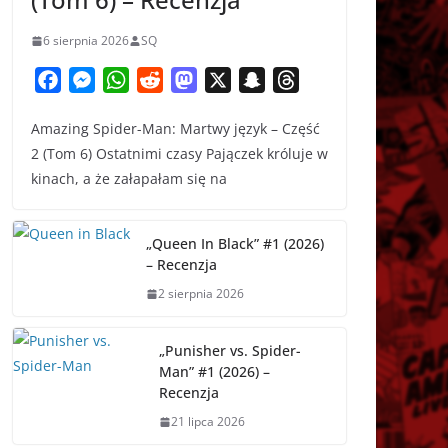
6 sierpnia 2026
SQ
F
M
W
R
M
X
S
T
a
e
h
e
a
n
h
Amazing Spider-Man: Martwy język – Część
c
s
a
d
s
a
r
2 (Tom 6) Ostatnimi czasy Pajączek króluje w
e
s
t
d
t
p
e
kinach, a że załapałam się na
b
e
s
i
o
c
a
o
n
A
t
d
h
d
o
g
p
o
a
s
„Queen In Black” #1 (2026)
k
e
p
n
t
– Recenzja
r
2 sierpnia 2026
„Punisher vs. Spider-
Man” #1 (2026) –
Recenzja
21 lipca 2026