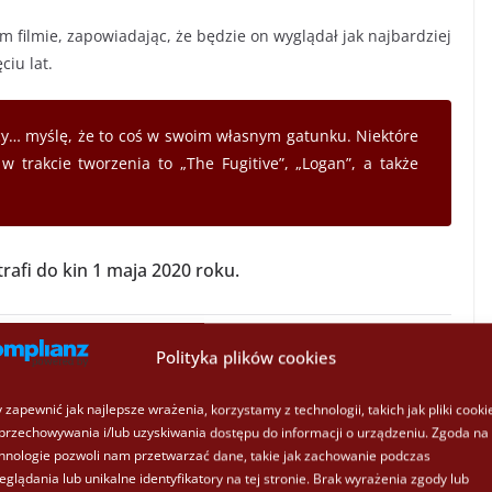
filmie, zapowiadając, że będzie on wyglądał jak najbardziej
ciu lat.
jący… myślę, że to coś w swoim własnym gatunku. Niektóre
w trakcie tworzenia to „The Fugitive”, „Logan”, a także
rafi do kin 1 maja 2020 roku.
Polityka plików cookies
Źródło:
ComicBook
 zapewnić jak najlepsze wrażenia, korzystamy z technologii, takich jak pliki cooki
przechowywania i/lub uzyskiwania dostępu do informacji o urządzeniu. Zgoda na 
hnologie pozwoli nam przetwarzać dane, takie jak zachowanie podczas
–
Marvel Studios szuka transpłciowej aktorki!
eglądania lub unikalne identyfikatory na tej stronie. Brak wyrażenia zgody lub