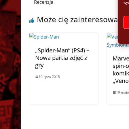
Recenzja
wyc
Może cię zainteresować:
„Spider-Man” (PS4) –
Nowa partia zdjęć z
Marve
gry
spin-o
komik
19 lipca 2018
„Ven
19 maja