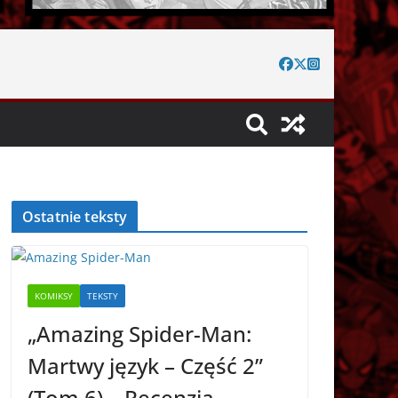
Ostatnie teksty
KOMIKSY
TEKSTY
„Amazing Spider-Man:
Martwy język – Część 2”
(Tom 6) – Recenzja