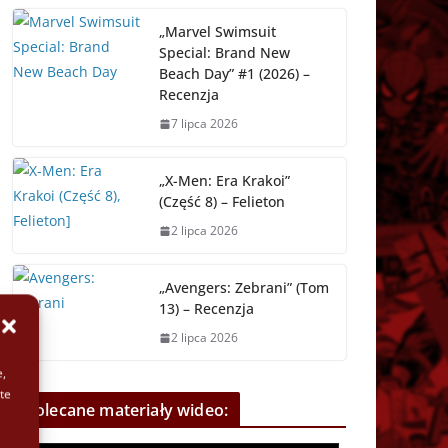
„Marvel Swimsuit
Special: Brand New
Beach Day” #1 (2026) –
Recenzja
7 lipca 2026
„X-Men: Era Krakoi”
(Część 8) – Felieton
2 lipca 2026
„Avengers: Zebrani” (Tom
13) – Recenzja
2 lipca 2026
e,
te
Polecane materiały wideo: