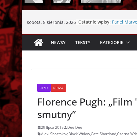
Ostatnie wpisy:
Panel Marve
sobota, 8 sierpnia, 2026
Comic-Con 
Copernicon 
„Amazing S
NEWSY
TEKSTY
KATEGORIE
język – Częś
Dni Fantast
informacyjn
„Queen In Bl
Recenzja
FILMY
NEWSY
Florence Pugh: „Film 
smutny”
29 lipca 2019
Dee Dee
Alexi Shostakov
,
Black Widow
,
Cate Shortland
,
Czarna Wd