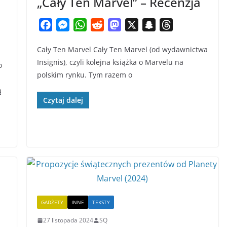
„Cały Ten Marvel” – Recenzja
F
M
W
R
M
X
S
T
a
e
h
e
a
n
h
Cały Ten Marvel Cały Ten Marvel (od wydawnictwa
c
s
a
d
s
a
r
Insignis), czyli kolejna książka o Marvelu na
e
s
t
d
t
p
e
o
polskim rynku. Tym razem o
b
e
s
i
o
c
a
o
n
A
t
d
h
d
ą
Czytaj dalej
o
g
p
o
a
s
k
e
p
n
t
r
GADŻETY
INNE
TEKSTY
27 listopada 2024
SQ