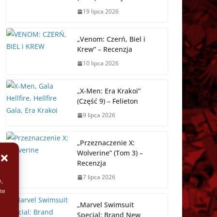
19 lipca 2026
„Venom: Czerń, Biel i
Krew” – Recenzja
10 lipca 2026
„X-Men: Era Krakoi”
(Część 9) – Felieton
9 lipca 2026
„Przeznaczenie X:
Wolverine” (Tom 3) –
Recenzja
7 lipca 2026
e,
te
„Marvel Swimsuit
Special: Brand New