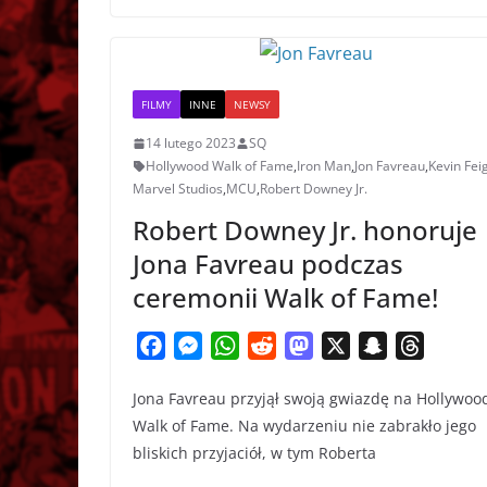
FILMY
INNE
NEWSY
14 lutego 2023
SQ
Hollywood Walk of Fame
,
Iron Man
,
Jon Favreau
,
Kevin Fei
Marvel Studios
,
MCU
,
Robert Downey Jr.
Robert Downey Jr. honoruje
Jona Favreau podczas
ceremonii Walk of Fame!
F
M
W
R
M
X
S
T
a
e
h
e
a
n
h
Jona Favreau przyjął swoją gwiazdę na Hollywoo
c
s
a
d
s
a
r
Walk of Fame. Na wydarzeniu nie zabrakło jego
e
s
t
d
t
p
e
bliskich przyjaciół, w tym Roberta
b
e
s
i
o
c
a