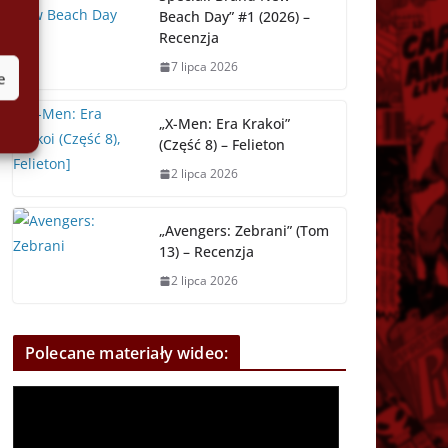
Beach Day” #1 (2026) –
Recenzja
7 lipca 2026
e
„X-Men: Era Krakoi”
(Część 8) – Felieton
2 lipca 2026
„Avengers: Zebrani” (Tom
13) – Recenzja
2 lipca 2026
Polecane materiały wideo: