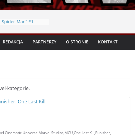
. Spider-Man” #1
enzja
ider-Man: Martwy
 2” (Tom 6) – Recenzja
REDAKCJA
PARTNERZY
O STRONIE
KONTAKT
ki 2026 – Niezbędnik
y oraz współpraca
ack” #1 (2026) –
 Studios na San Diego
– podsumowanie
el-kategorie.
el Cinematic Universe
,
Marvel Studios
,
MCU
,
One Last Kill
,
Punisher
,