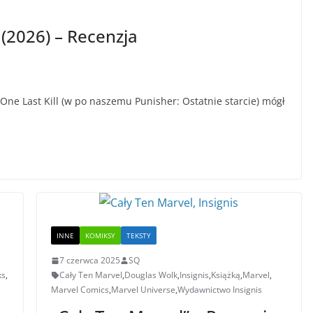
 (2026) – Recenzja
 One Last Kill (w po naszemu Punisher: Ostatnie starcie) mógł
INNE
KOMIKSY
TEKSTY
7 czerwca 2025
SQ
ks
,
Cały Ten Marvel
,
Douglas Wolk
,
Insignis
,
Książką
,
Marvel
,
Marvel Comics
,
Marvel Universe
,
Wydawnictwo Insignis