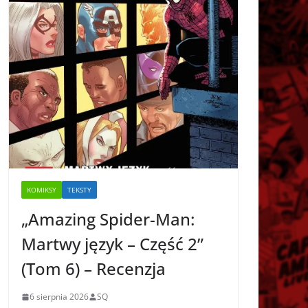
KOMIKSY
TEKSTY
„Amazing Spider-Man:
Martwy język – Część 2”
(Tom 6) – Recenzja
6 sierpnia 2026
SQ