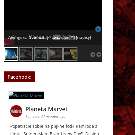
Avengers: Doomsday - zwiastun #1 [napisy]
Facebook:
Planeta Marvel
15 hours 34 minutes ago
Popatrzcie sobie na piękne fotki Ramroda z
filmu "Spider-Man: Brand New Day". Design