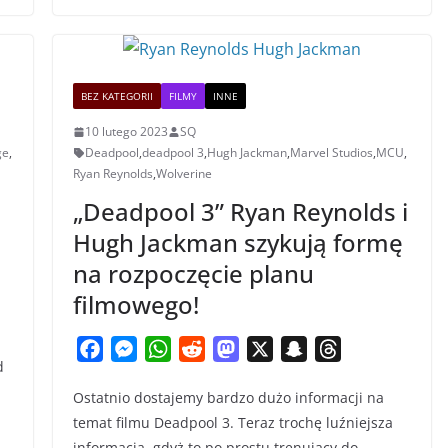
BEZ KATEGORII
FILMY
INNE
10 lutego 2023
SQ
ge
,
Deadpool
,
deadpool 3
,
Hugh Jackman
,
Marvel Studios
,
MCU
,
Ryan Reynolds
,
Wolverine
„Deadpool 3” Ryan Reynolds i
Hugh Jackman szykują formę
na rozpoczęcie planu
filmowego!
F
M
W
R
M
X
S
T
d
a
e
h
e
a
n
h
Ostatnio dostajemy bardzo dużo informacji na
c
s
a
d
s
a
r
temat filmu Deadpool 3. Teraz trochę luźniejsza
e
s
t
d
t
p
e
informacja, gdyż to po prostu trenujący do