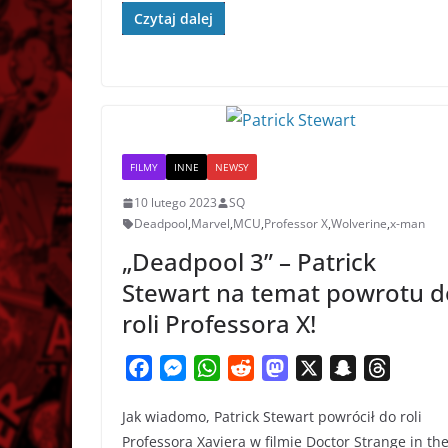
o
n
A
t
d
h
d
Czytaj dalej
o
g
p
o
a
s
k
e
p
n
t
r
FILMY
INNE
NEWSY
10 lutego 2023
SQ
Deadpool
,
Marvel
,
MCU
,
Professor X
,
Wolverine
,
x-man
„Deadpool 3” – Patrick
Stewart na temat powrotu d
roli Professora X!
F
M
W
R
M
X
S
T
a
e
h
e
a
n
h
Jak wiadomo, Patrick Stewart powrócił do roli
c
s
a
d
s
a
r
Professora Xaviera w filmie Doctor Strange in th
e
s
t
d
t
p
e