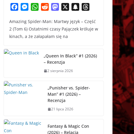
F
M
W
R
M
X
S
T
a
e
h
e
a
n
h
Amazing Spider-Man: Martwy język – Część
c
s
a
d
s
a
r
2 (Tom 6) Ostatnimi czasy Pajączek króluje w
e
s
t
d
t
p
e
kinach, a że załapałam się na
b
e
s
i
o
c
a
o
n
A
t
d
h
d
o
g
p
o
a
s
„Queen In Black” #1 (2026)
k
e
p
n
t
– Recenzja
r
2 sierpnia 2026
„Punisher vs. Spider-
Man” #1 (2026) –
Recenzja
21 lipca 2026
Fantasy & Magic Con
(2026) – Relacja