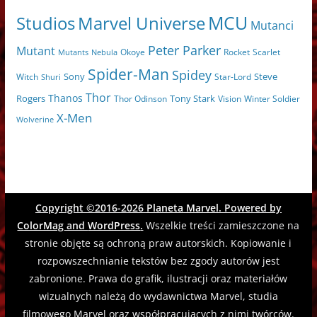
MCU
Marvel Universe
Studios
Mutanci
Peter Parker
Mutant
Scarlet
Mutants
Nebula
Okoye
Rocket
Spider-Man
Spidey
Sony
Witch
Star-Lord
Steve
Shuri
Thor
Thanos
Tony Stark
Rogers
Thor Odinson
Vision
Winter Soldier
X-Men
Wolverine
Copyright ©2016-2026
Planeta Marvel
. Powered by
ColorMag
and
WordPress
.
Wszelkie treści zamieszczone na
stronie objęte są ochroną praw autorskich. Kopiowanie i
rozpowszechnianie tekstów bez zgody autorów jest
zabronione. Prawa do grafik, ilustracji oraz materiałów
wizualnych należą do wydawnictwa Marvel, studia
filmowego Marvel oraz współpracujących z nimi twórców.