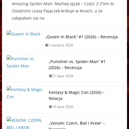
Amazing Spider-Man: Martwy język – Część 2 (Tom 6)
c
s
a
d
s
a
r
Ostatnimi czasy Pajączek króluje w kinach, a że
e
s
t
d
t
p
e
załapałam się na
b
e
s
i
o
c
a
o
n
A
t
d
h
d
o
g
p
o
a
s
„Queen In Black” #1 (2026) – Recenzja
k
e
p
n
t
2 sierpnia 2026
r
„Punisher vs. Spider-Man” #1
(2026) – Recenzja
21 lipca 2026
Fantasy & Magic Con (2026) –
Relacja
19 lipca 2026
„Venom: Czerń, Biel i Krew” –