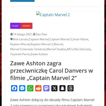
k
e
p
n
t
r
FILMY
NEWSY
14 lutego 2021
Dee Dee
Brie Larson
,
Captain Marvel
,
Captain Marvel 2
,
Iman Velani
,
Kapitan Marvel
,
Kapitan Marvel 2
,
Marvel
,
Marvel Cinematic Universe
,
Marvel Studios
,
MCU
,
Nia DaCosta
,
Teyonah Parris
,
Zawe Ashton
Zawe Ashton zagra
przeciwniczkę Carol Danvers w
filmie „Captain Marvel 2”
F
M
W
R
M
X
S
T
a
e
h
e
a
n
h
Zawe Ashton dołączy do obsady filmu Captain Marvel
c
s
a
d
s
a
r
2 jako tajemnicza przeciwniczka tytułowej bohaterki