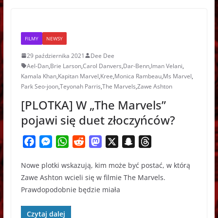
r
FILMY
NEWSY
29 października 2021
Dee Dee
Ael-Dan
,
Brie Larson
,
Carol Danvers
,
Dar-Benn
,
Iman Velani
,
Kamala Khan
,
Kapitan Marvel
,
Kree
,
Monica Rambeau
,
Ms Marvel
,
Park Seo-joon
,
Teyonah Parris
,
The Marvels
,
Zawe Ashton
[PLOTKA] W „The Marvels”
pojawi się duet złoczyńców?
F
M
W
R
M
X
S
T
a
e
h
e
a
n
h
Nowe plotki wskazują, kim może być postać, w którą
c
s
a
d
s
a
r
Zawe Ashton wcieli się w filmie The Marvels.
e
s
t
d
t
p
e
Prawdopodobnie będzie miała
b
e
s
i
o
c
a
o
n
A
t
d
h
d
Czytaj dalej
o
g
p
o
a
s