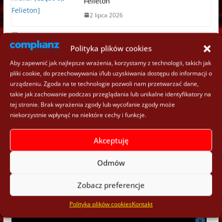
Felieton
2 lipca 2026
„Avengers: Zebrani” (Tom 13) –
Polityka plików cookies
Recenzja
Aby zapewnić jak najlepsze wrażenia, korzystamy z technologii, takich jak
2 lipca 2026
pliki cookie, do przechowywania i/lub uzyskiwania dostępu do informacji o
urządzeniu. Zgoda na te technologie pozwoli nam przetwarzać dane,
takie jak zachowanie podczas przeglądania lub unikalne identyfikatory na
Polecane materiały wideo:
tej stronie. Brak wyrażenia zgody lub wycofanie zgody może
niekorzystnie wpłynąć na niektóre cechy i funkcje.
Akceptuję
Odmów
Zobacz preferencje
Polityka plików cookies
Kontakt