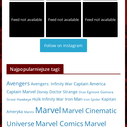
Feed not available
Feed not available
Feed not available
Follow on Instagram
Najpopularniejsze tagi:
Avengers
Captain America
Avengers: Infinity War
Captain Marvel
Doctor Strange
Disney
Egmont
Gamora
Drax
Iron Man
Hulk
Kapitan
Infinity War
Hawkeye
Groot
Iron Spider
Marvel
Marvel Cinematic
Ameryka
Mantis
Marvel Comics
Universe
Marvel