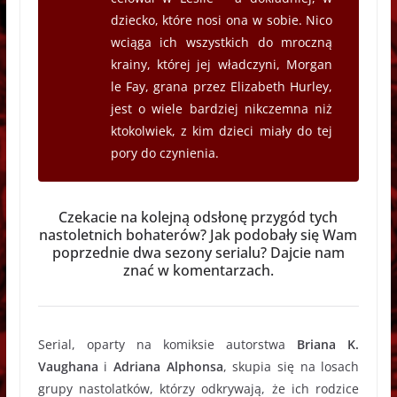
dziecko, które nosi ona w sobie. Nico
wciąga ich wszystkich do mroczną
krainy, której jej władczyni, Morgan
le Fay, grana przez Elizabeth Hurley,
jest o wiele bardziej nikczemna niż
ktokolwiek, z kim dzieci miały do tej
pory do czynienia.
Czekacie na kolejną odsłonę przygód tych
nastoletnich bohaterów? Jak podobały się Wam
poprzednie dwa sezony serialu? Dajcie nam
znać w komentarzach.
Serial, oparty na komiksie autorstwa
Briana K.
Vaughana
i
Adriana Alphonsa
, skupia się na losach
grupy nastolatków, którzy odkrywają, że ich rodzice