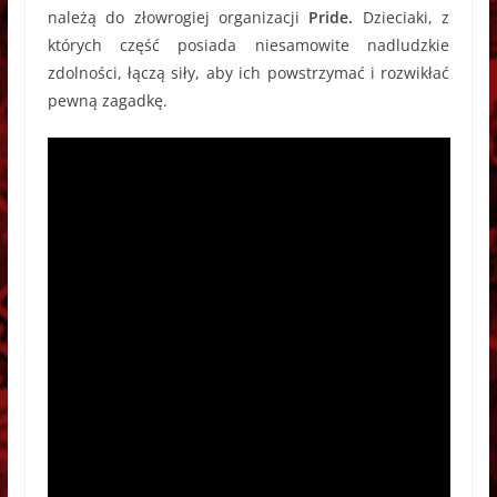
należą do złowrogiej organizacji
Pride.
Dzieciaki, z
których część posiada niesamowite nadludzkie
zdolności, łączą siły, aby ich powstrzymać i rozwikłać
pewną zagadkę.