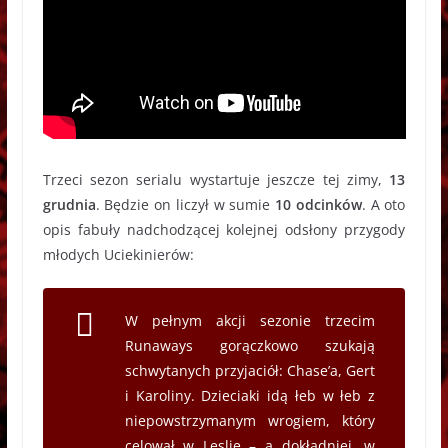
Trzeci sezon serialu wystartuje jeszcze tej zimy,
13
grudnia
. Będzie on liczył w sumie
10 odcinków
. A oto
opis fabuły nadchodzącej kolejnej odsłony przygody
młodych Uciekinierów:
W pełnym akcji sezonie trzecim
Runaways gorączkowo szukają
schwytanych przyjaciół: Chase’a, Gert
i Karoliny. Dzieciaki idą łeb w łeb z
niepowstrzymanym wrogiem, który
celował w Leslie – a dokładniej, w