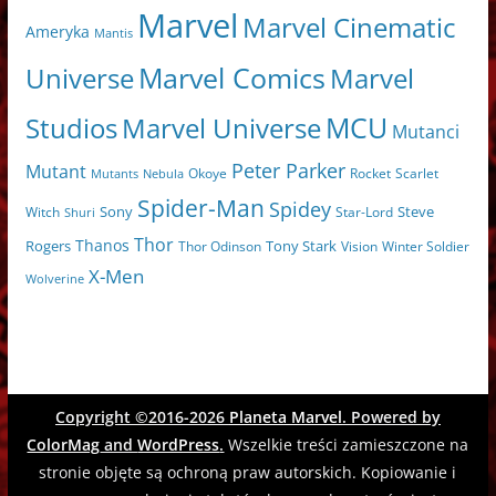
Marvel
Marvel Cinematic
Ameryka
Mantis
Marvel Comics
Universe
Marvel
MCU
Marvel Universe
Studios
Mutanci
Peter Parker
Mutant
Scarlet
Mutants
Nebula
Okoye
Rocket
Spider-Man
Spidey
Sony
Witch
Star-Lord
Steve
Shuri
Thor
Thanos
Tony Stark
Rogers
Thor Odinson
Vision
Winter Soldier
X-Men
Wolverine
Copyright ©2016-2026
Planeta Marvel
. Powered by
ColorMag
and
WordPress
.
Wszelkie treści zamieszczone na
stronie objęte są ochroną praw autorskich. Kopiowanie i