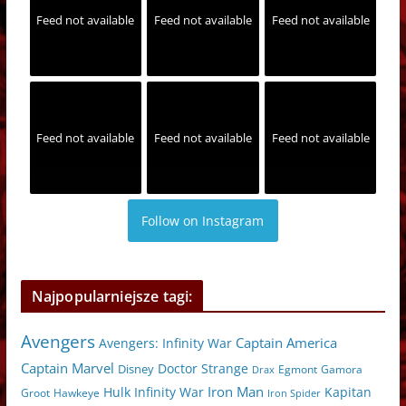
Feed not available
Feed not available
Feed not available
Feed not available
Feed not available
Feed not available
Follow on Instagram
Najpopularniejsze tagi:
Avengers
Captain America
Avengers: Infinity War
Captain Marvel
Doctor Strange
Disney
Egmont
Gamora
Drax
Iron Man
Hulk
Kapitan
Infinity War
Hawkeye
Groot
Iron Spider