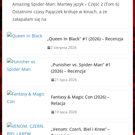
Amazing Spider-Man: Martwy język – Część 2 (Tom 6)
c
s
a
d
s
a
r
Ostatnimi czasy Pajączek króluje w kinach, a że
e
s
t
d
t
p
e
załapałam się na
b
e
s
i
o
c
a
o
n
A
t
d
h
d
o
g
p
o
a
s
„Queen In Black” #1 (2026) – Recenzja
k
e
p
n
t
2 sierpnia 2026
r
„Punisher vs. Spider-Man” #1
(2026) – Recenzja
21 lipca 2026
Fantasy & Magic Con (2026) –
Relacja
19 lipca 2026
„Venom: Czerń, Biel i Krew” –