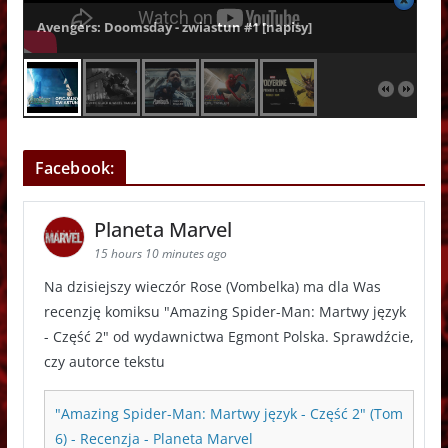
Avengers: Doomsday - zwiastun #1 [napisy]
Facebook:
Planeta Marvel
15 hours 10 minutes ago
Na dzisiejszy wieczór Rose (Vombelka) ma dla Was
recenzję komiksu "Amazing Spider-Man: Martwy język
- Część 2" od wydawnictwa Egmont Polska. Sprawdźcie,
czy autorce tekstu
"Amazing Spider-Man: Martwy język - Część 2" (Tom
6) - Recenzja - Planeta Marvel