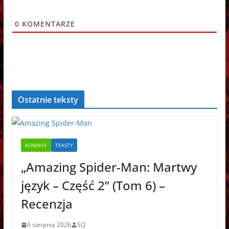
0
KOMENTARZE
Ostatnie teksty
KOMIKSY
TEKSTY
„Amazing Spider-Man: Martwy
język – Część 2” (Tom 6) –
Recenzja
6 sierpnia 2026
SQ