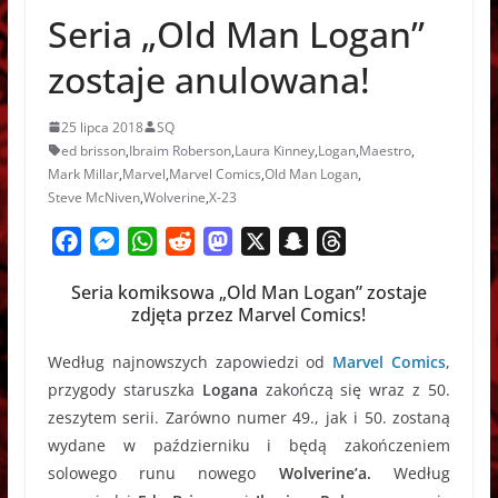
(2026) – Recenzja
Seria „Old Man Logan”
zostaje anulowana!
25 lipca 2018
SQ
ed brisson
,
Ibraim Roberson
,
Laura Kinney
,
Logan
,
Maestro
,
Mark Millar
,
Marvel
,
Marvel Comics
,
Old Man Logan
,
Steve McNiven
,
Wolverine
,
X-23
F
M
W
R
M
X
S
T
a
e
h
e
a
n
h
Seria komiksowa „Old Man Logan” zostaje
c
s
a
d
s
a
r
zdjęta przez Marvel Comics!
e
s
t
d
t
p
e
b
e
s
i
o
c
a
Według najnowszych zapowiedzi od
Marvel Comics
,
o
n
A
t
d
h
d
przygody staruszka
Logana
zakończą się wraz z 50.
o
g
p
o
a
s
zeszytem serii. Zarówno numer 49., jak i 50. zostaną
k
e
p
n
t
wydane w październiku i będą zakończeniem
r
solowego runu nowego
Wolverine’a.
Według