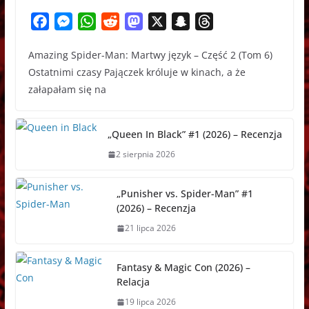
F
M
W
R
M
X
S
T
a
e
h
e
a
n
h
Amazing Spider-Man: Martwy język – Część 2 (Tom 6)
c
s
a
d
s
a
r
Ostatnimi czasy Pajączek króluje w kinach, a że
e
s
t
d
t
p
e
załapałam się na
b
e
s
i
o
c
a
o
n
A
t
d
h
d
o
g
p
o
a
s
„Queen In Black” #1 (2026) – Recenzja
k
e
p
n
t
2 sierpnia 2026
r
„Punisher vs. Spider-Man” #1
(2026) – Recenzja
21 lipca 2026
Fantasy & Magic Con (2026) –
Relacja
19 lipca 2026