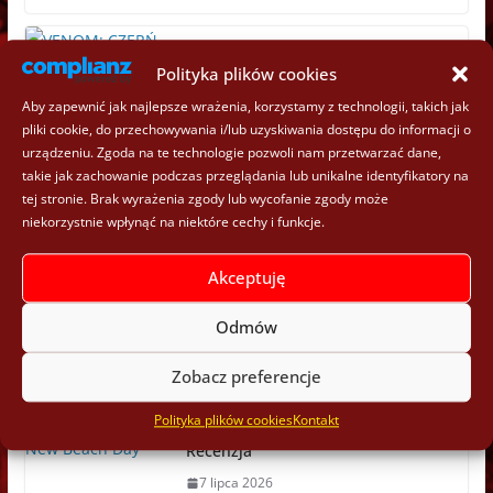
„Venom: Czerń, Biel i Krew” –
Polityka plików cookies
Recenzja
Aby zapewnić jak najlepsze wrażenia, korzystamy z technologii, takich jak
10 lipca 2026
pliki cookie, do przechowywania i/lub uzyskiwania dostępu do informacji o
urządzeniu. Zgoda na te technologie pozwoli nam przetwarzać dane,
„X-Men: Era Krakoi” (Część 9) –
takie jak zachowanie podczas przeglądania lub unikalne identyfikatory na
Felieton
tej stronie. Brak wyrażenia zgody lub wycofanie zgody może
niekorzystnie wpłynąć na niektóre cechy i funkcje.
9 lipca 2026
Akceptuję
„Przeznaczenie X: Wolverine” (Tom
3) – Recenzja
Odmów
7 lipca 2026
Zobacz preferencje
„Marvel Swimsuit Special: Brand
Polityka plików cookies
Kontakt
New Beach Day” #1 (2026) –
Recenzja
7 lipca 2026