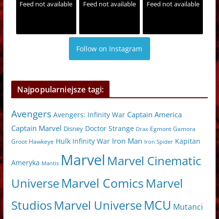
Feed not available
Feed not available
Feed not available
Follow on Instagram
Najpopularniejsze tagi:
Avengers
Captain America
Avengers: Infinity War
Captain Marvel
Doctor Strange
Disney
Egmont
Gamora
Drax
Iron Man
Hulk
Kapitan
Infinity War
Hawkeye
Groot
Iron Spider
Marvel
Marvel Cinematic
Ameryka
Mantis
Marvel Comics
Universe
Marvel
MCU
Marvel Universe
Studios
Mutanci