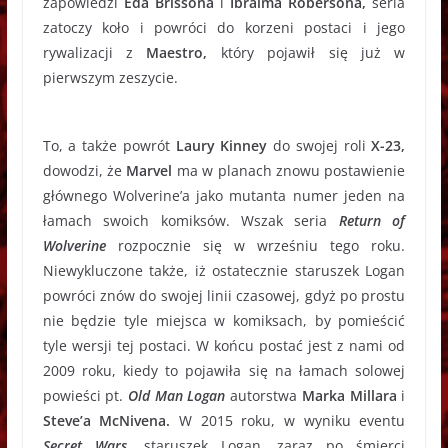
zapowiedzi
Eda Brissona
i
Ibraima Robersona,
seria
zatoczy koło i powróci do korzeni postaci i jego
rywalizacji z
Maestro,
który pojawił się już w
pierwszym zeszycie.
To, a także powrót
Laury Kinney
do swojej roli
X-23,
dowodzi, że
Marvel
ma w planach znowu postawienie
głównego Wolverine’a jako mutanta numer jeden na
łamach swoich komiksów. Wszak seria
Return of
Wolverine
rozpocznie się w wrześniu tego roku.
Niewykluczone także, iż ostatecznie staruszek Logan
powróci znów do swojej linii czasowej, gdyż po prostu
nie będzie tyle miejsca w komiksach, by pomieścić
tyle wersji tej postaci. W końcu postać jest z nami od
2009 roku, kiedy to pojawiła się na łamach solowej
powieści pt.
Old Man Logan
autorstwa
Marka Millara
i
Steve’a McNivena.
W 2015 roku, w wyniku eventu
Secret Wars
, staruszek Logan, zaraz po śmierci