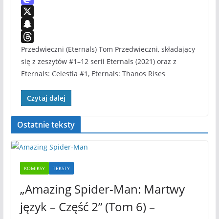
b
s
a
e
M
o
e
t
d
a
X
o
n
s
d
s
S
k
g
A
i
t
n
T
Przedwieczni (Eternals) Tom Przedwieczni, składający
e
p
t
o
a
h
się z zeszytów #1–12 serii Eternals (2021) oraz z
Eternals: Celestia #1, Eternals: Thanos Rises
r
p
d
p
r
o
c
e
Czytaj dalej
n
h
a
a
d
Ostatnie teksty
t
s
KOMIKSY
TEKSTY
„Amazing Spider-Man: Martwy
język – Część 2” (Tom 6) –