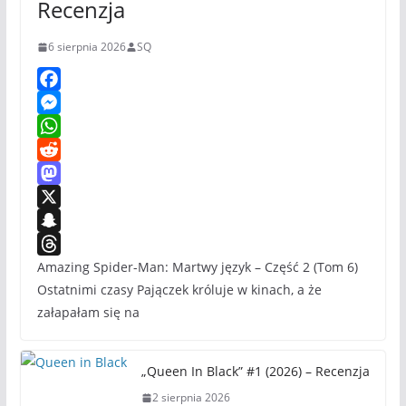
Recenzja
6 sierpnia 2026
SQ
F
a
M
c
e
W
e
s
h
R
b
s
a
e
M
o
e
t
d
a
X
o
n
s
d
s
S
k
g
A
i
t
n
T
Amazing Spider-Man: Martwy język – Część 2 (Tom 6)
Ostatnimi czasy Pajączek króluje w kinach, a że
e
p
t
o
a
h
załapałam się na
r
p
d
p
r
o
c
e
n
h
a
„Queen In Black” #1 (2026) – Recenzja
a
d
2 sierpnia 2026