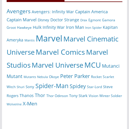
Avengers
Captain America
Avengers: Infinity War
Captain Marvel
Doctor Strange
Disney
Egmont
Gamora
Drax
Iron Man
Hulk
Kapitan
Infinity War
Hawkeye
Groot
Iron Spider
Marvel
Marvel Cinematic
Ameryka
Mantis
Marvel Comics
Universe
Marvel
MCU
Marvel Universe
Studios
Mutanci
Peter Parker
Mutant
Scarlet
Mutants
Nebula
Okoye
Rocket
Spider-Man
Spidey
Sony
Witch
Star-Lord
Steve
Shuri
Thor
Thanos
Tony Stark
Rogers
Thor Odinson
Vision
Winter Soldier
X-Men
Wolverine