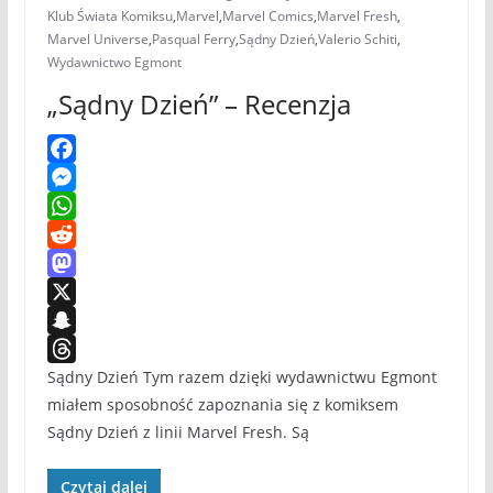
Klub Świata Komiksu
,
Marvel
,
Marvel Comics
,
Marvel Fresh
,
Marvel Universe
,
Pasqual Ferry
,
Sądny Dzień
,
Valerio Schiti
,
Wydawnictwo Egmont
„Sądny Dzień” – Recenzja
F
a
M
c
e
W
e
s
h
R
b
s
a
e
M
o
e
t
d
a
X
o
n
s
d
s
S
k
g
A
i
t
n
T
Sądny Dzień Tym razem dzięki wydawnictwu Egmont
e
p
t
o
a
h
miałem sposobność zapoznania się z komiksem
Sądny Dzień z linii Marvel Fresh. Są
r
p
d
p
r
o
c
e
Czytaj dalej
n
h
a