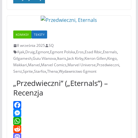
a
d
t
s
KOMIKSY
TEKSTY
8 września 2025
SQ
Ajak
,
Druig
,
Egmont
,
Egmont Polska
,
Eros
,
Esad Ribic
,
Eternals
,
Gilgamesh
,
Guiu Vilanova
,
Ikaris
,
Jack Kirby
,
Kieron Gillen
,
Kingo
,
Makkari
,
Marvel
,
Marvel Comics
,
Marvel Universe
,
Przedwieczni
,
Sersi
,
Sprite
,
Starfox
,
Thena
,
Wydawnictwo Egmont
„Przedwieczni” („Eternals”) –
Recenzja
F
a
M
c
e
W
e
s
h
R