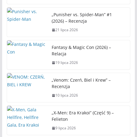
t
s
„Punisher vs. Spider-Man” #1
(2026) – Recenzja
21 lipca 2026
Fantasy & Magic Con (2026) –
Relacja
19 lipca 2026
„Venom: Czerń, Biel i Krew” –
Recenzja
10 lipca 2026
„X-Men: Era Krakoi” (Część 9) –
Felieton
9 lipca 2026