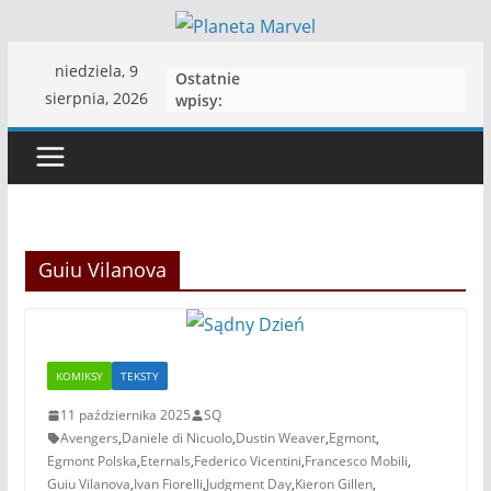
Skip
to
niedziela, 9
Ostatnie
content
sierpnia, 2026
wpisy:
Guiu Vilanova
KOMIKSY
TEKSTY
11 października 2025
SQ
Avengers
,
Daniele di Nicuolo
,
Dustin Weaver
,
Egmont
,
Egmont Polska
,
Eternals
,
Federico Vicentini
,
Francesco Mobili
,
Guiu Vilanova
,
Ivan Fiorelli
,
Judgment Day
,
Kieron Gillen
,