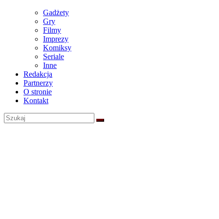
Gadżety
Gry
Filmy
Imprezy
Komiksy
Seriale
Inne
Redakcja
Partnerzy
O stronie
Kontakt