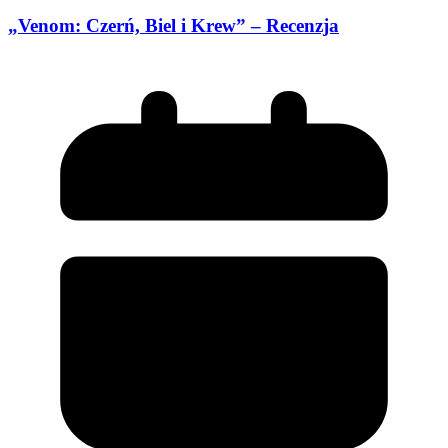
„Venom: Czerń, Biel i Krew” – Recenzja