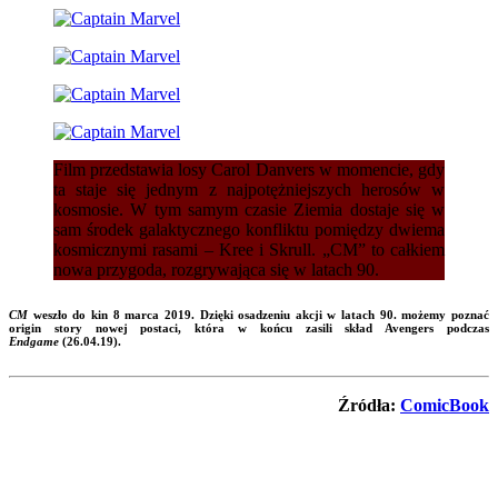
Film przedstawia losy Carol Danvers w momencie, gdy
ta staje się jednym z najpotężniejszych herosów w
kosmosie. W tym samym czasie Ziemia dostaje się w
sam środek galaktycznego konfliktu pomiędzy dwiema
kosmicznymi rasami – Kree i Skrull. „CM” to całkiem
nowa przygoda, rozgrywająca się w latach 90.
CM
weszło do kin
8 marca 2019
. Dzięki osadzeniu akcji w latach 90. możemy poznać
origin story nowej postaci, która w końcu zasili skład Avengers podczas
Endgame
(26.04.19).
Źródła:
ComicBook