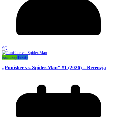
SQ
Komiksy
Teksty
„Punisher vs. Spider-Man” #1 (2026) – Recenzja