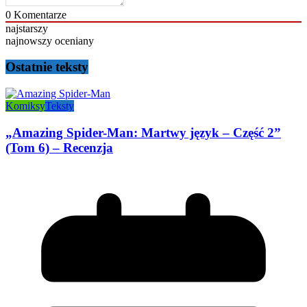
0
Komentarze
najstarszy
najnowszy
oceniany
Ostatnie teksty
Komiksy
Teksty
„Amazing Spider-Man: Martwy język – Część 2”
(Tom 6) – Recenzja