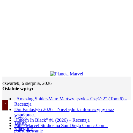
czwartek, 6 sierpnia, 2026
Ostatnie wpisy:
„Amazing Spider-Man: Martwy język – Część 2” (Tom 6) –
Recenzja
Dni Fantastyki 2026 – Niezbędnik informacyjny oraz
współpraca
Newsy
„Queen In Black” #1 (2026) – Recenzja
Teksty
Panel Marvel Studios na San Diego Comic-Con –
Kategorie
podsumowanie