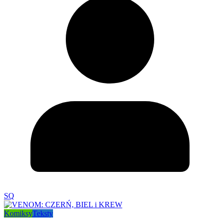
SQ
Komiksy
Teksty