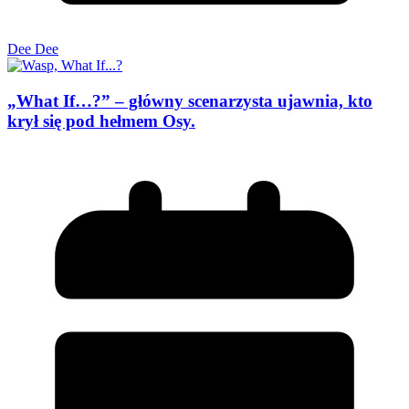
Dee Dee
„What If…?” – główny scenarzysta ujawnia, kto
krył się pod hełmem Osy.