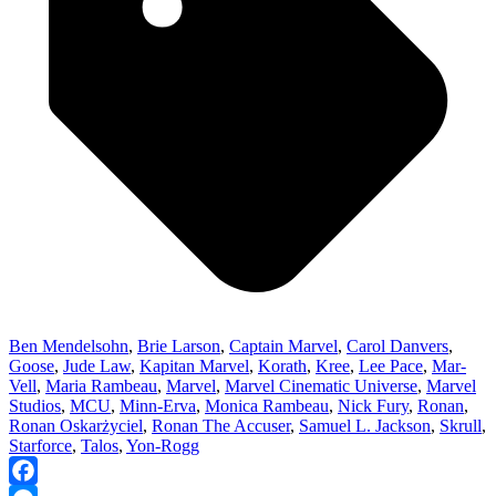
Ben Mendelsohn
,
Brie Larson
,
Captain Marvel
,
Carol Danvers
,
Goose
,
Jude Law
,
Kapitan Marvel
,
Korath
,
Kree
,
Lee Pace
,
Mar-
Vell
,
Maria Rambeau
,
Marvel
,
Marvel Cinematic Universe
,
Marvel
Studios
,
MCU
,
Minn-Erva
,
Monica Rambeau
,
Nick Fury
,
Ronan
,
Ronan Oskarżyciel
,
Ronan The Accuser
,
Samuel L. Jackson
,
Skrull
,
Starforce
,
Talos
,
Yon-Rogg