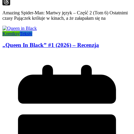
Snapchat
Threads
Amazing Spider-Man: Martwy język – Część 2 (Tom 6) Ostatnimi
czasy Pajączek króluje w kinach, a że załapałam się na
Komiksy
Teksty
„Queen In Black” #1 (2026) – Recenzja