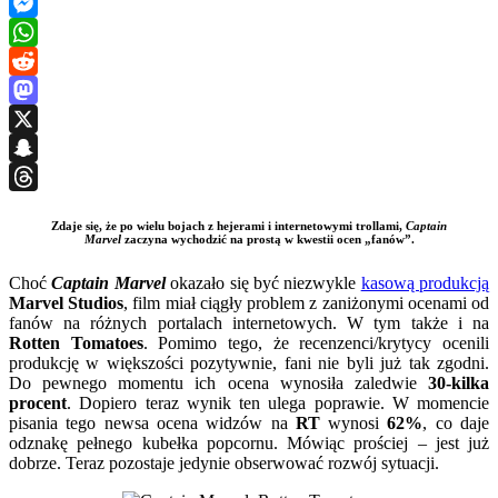
Facebook
Messenger
WhatsApp
Reddit
Mastodon
X
Snapchat
Threads
Zdaje się, że po wielu bojach z hejerami i internetowymi trollami,
Captain
Marvel
zaczyna wychodzić na prostą w kwestii ocen „fanów”.
Choć
Captain Marvel
okazało się być niezwykle
kasową produkcją
Marvel Studios
, film miał ciągły problem z zaniżonymi ocenami od
fanów na różnych portalach internetowych. W tym także i na
Rotten Tomatoes
. Pomimo tego, że recenzenci/krytycy ocenili
produkcję w większości pozytywnie, fani nie byli już tak zgodni.
Do pewnego momentu ich ocena wynosiła zaledwie
30-kilka
procent
. Dopiero teraz wynik ten ulega poprawie. W momencie
pisania tego newsa ocena widzów na
RT
wynosi
62%
, co daje
odznakę pełnego kubełka popcornu. Mówiąc prościej – jest już
dobrze. Teraz pozostaje jedynie obserwować rozwój sytuacji.