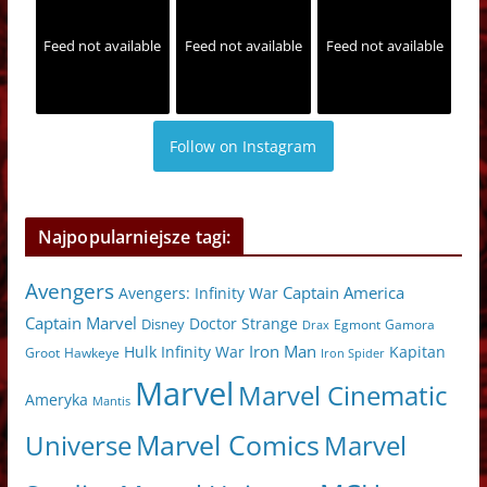
Feed not available
Feed not available
Feed not available
Follow on Instagram
Najpopularniejsze tagi:
Avengers
Captain America
Avengers: Infinity War
Captain Marvel
Doctor Strange
Disney
Egmont
Gamora
Drax
Iron Man
Hulk
Kapitan
Infinity War
Hawkeye
Groot
Iron Spider
Marvel
Marvel Cinematic
Ameryka
Mantis
Marvel Comics
Universe
Marvel