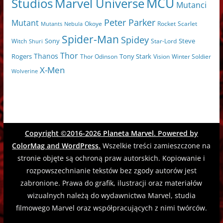
MCU
Marvel Universe
Studios
Mutanci
Peter Parker
Mutant
Scarlet
Mutants
Nebula
Okoye
Rocket
Spider-Man
Spidey
Sony
Witch
Star-Lord
Steve
Shuri
Thor
Thanos
Tony Stark
Rogers
Thor Odinson
Vision
Winter Soldier
X-Men
Wolverine
Copyright ©2016-2026
Planeta Marvel
. Powered by
ColorMag
and
WordPress
.
Wszelkie treści zamieszczone na
stronie objęte są ochroną praw autorskich. Kopiowanie i
rozpowszechnianie tekstów bez zgody autorów jest
zabronione. Prawa do grafik, ilustracji oraz materiałów
wizualnych należą do wydawnictwa Marvel, studia
filmowego Marvel oraz współpracujących z nimi twórców.