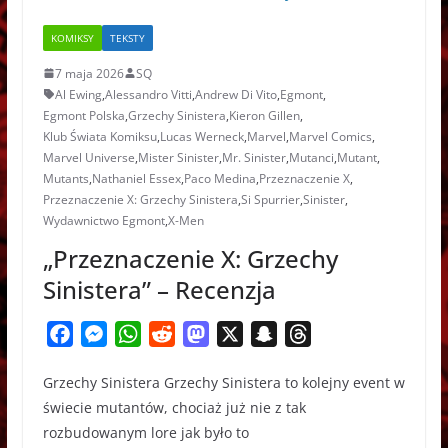
KOMIKSY
TEKSTY
7 maja 2026
SQ
Al Ewing
,
Alessandro Vitti
,
Andrew Di Vito
,
Egmont
,
Egmont Polska
,
Grzechy Sinistera
,
Kieron Gillen
,
Klub Świata Komiksu
,
Lucas Werneck
,
Marvel
,
Marvel Comics
,
Marvel Universe
,
Mister Sinister
,
Mr. Sinister
,
Mutanci
,
Mutant
,
Mutants
,
Nathaniel Essex
,
Paco Medina
,
Przeznaczenie X
,
Przeznaczenie X: Grzechy Sinistera
,
Si Spurrier
,
Sinister
,
Wydawnictwo Egmont
,
X-Men
„Przeznaczenie X: Grzechy
Sinistera” – Recenzja
F
M
W
R
M
X
S
T
a
e
h
e
a
n
h
Grzechy Sinistera Grzechy Sinistera to kolejny event w
c
s
a
d
s
a
r
świecie mutantów, chociaż już nie z tak
e
s
t
d
t
p
e
rozbudowanym lore jak było to
b
e
s
i
o
c
a