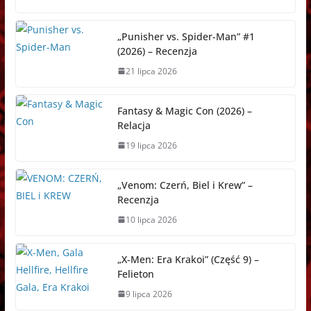
o
n
A
t
d
h
d
o
g
p
o
a
s
„Punisher vs. Spider-Man” #1
k
e
p
n
t
(2026) – Recenzja
r
21 lipca 2026
Fantasy & Magic Con (2026) –
Relacja
19 lipca 2026
„Venom: Czerń, Biel i Krew” –
Recenzja
10 lipca 2026
„X-Men: Era Krakoi” (Część 9) –
Felieton
9 lipca 2026