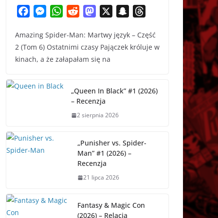
F
M
W
R
M
X
S
T
a
e
h
e
a
n
h
Amazing Spider-Man: Martwy język – Część
c
s
a
d
s
a
r
2 (Tom 6) Ostatnimi czasy Pajączek króluje w
e
s
t
d
t
p
e
kinach, a że załapałam się na
b
e
s
i
o
c
a
o
n
A
t
d
h
d
o
g
p
o
a
s
„Queen In Black” #1 (2026)
k
e
p
n
t
– Recenzja
r
2 sierpnia 2026
„Punisher vs. Spider-
Man” #1 (2026) –
Recenzja
21 lipca 2026
Fantasy & Magic Con
(2026) – Relacja