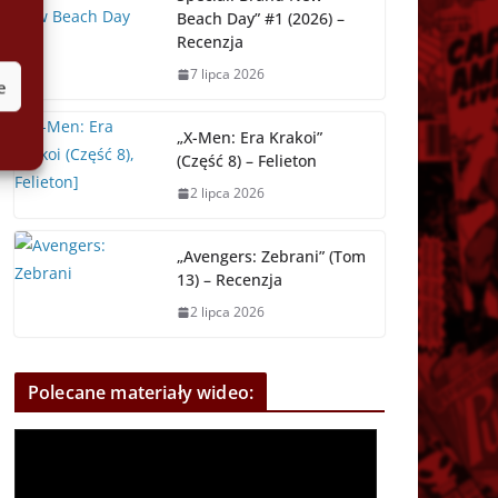
Beach Day” #1 (2026) –
Recenzja
7 lipca 2026
e
„X-Men: Era Krakoi”
(Część 8) – Felieton
2 lipca 2026
„Avengers: Zebrani” (Tom
13) – Recenzja
2 lipca 2026
Polecane materiały wideo: