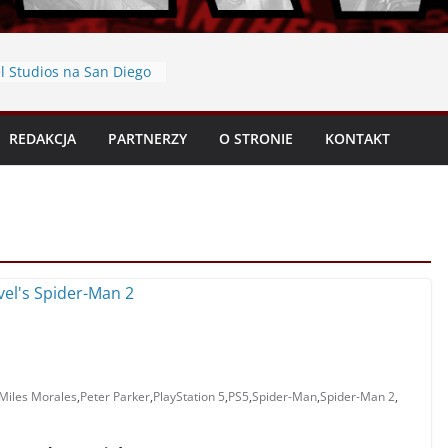
l Studios na San Diego
– podsumowanie
2026 – Ważne daty
pider-Man: Martwy
REDAKCJA
PARTNERZY
O STRONIE
KONTAKT
ć 2” (Tom 6) – Recenzja
yki 2026 – Niezbędnik
y oraz współpraca
ack” #1 (2026) –
Miles Morales
,
Peter Parker
,
PlayStation 5
,
PS5
,
Spider-Man
,
Spider-Man 2
,