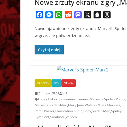
Nowe zrzuty ekranu z gry „Ma
F
M
W
R
M
X
S
T
a
e
h
e
a
n
h
Nowo ujawnione zrzuty ekranu z Marvel’s Spider-
c
s
a
d
s
a
r
w grze, ale potwierdzono też,
e
s
t
d
t
p
e
b
e
s
i
o
c
a
Czytaj dalej
o
n
A
t
d
h
d
o
g
p
o
a
s
k
e
p
n
t
r
GADŻETY
GRY
NEWSY
21 lipca 2023
SQ
Harry Osborn
,
Insomniac Games
,
Marvel's Spider-Man 2
,
Marvel’s Spider-Man
,
Mary Jane Watson
,
Miles Morales
,
Peter Parker
,
PlayStation 5
,
PS5
,
Sony
,
Spider-Man
,
Spidey
,
Symbiont
,
Symbiote
,
Venom