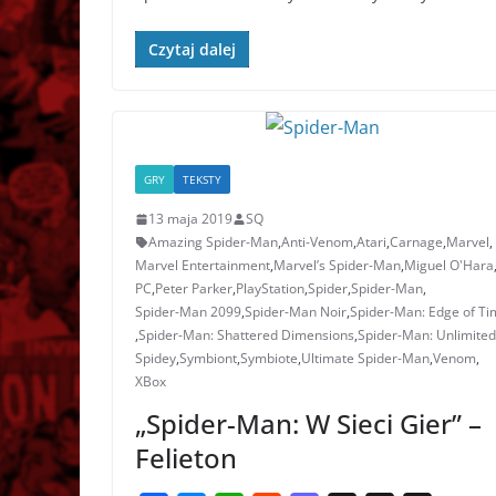
b
e
s
i
o
c
a
o
n
A
t
d
h
d
Czytaj dalej
o
g
p
o
a
s
k
e
p
n
t
r
GRY
TEKSTY
13 maja 2019
SQ
Amazing Spider-Man
,
Anti-Venom
,
Atari
,
Carnage
,
Marvel
,
Marvel Entertainment
,
Marvel’s Spider-Man
,
Miguel O'Hara
PC
,
Peter Parker
,
PlayStation
,
Spider
,
Spider-Man
,
Spider-Man 2099
,
Spider-Man Noir
,
Spider-Man: Edge of Ti
,
Spider-Man: Shattered Dimensions
,
Spider-Man: Unlimited
Spidey
,
Symbiont
,
Symbiote
,
Ultimate Spider-Man
,
Venom
,
XBox
„Spider-Man: W Sieci Gier” –
Felieton