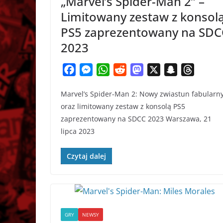
„Marvel’s Spider-Man 2” –
Limitowany zestaw z konsol
PS5 zaprezentowany na SDC
2023
F
M
W
R
M
X
S
T
a
e
h
e
a
n
h
Marvel’s Spider-Man 2: Nowy zwiastun fabularn
c
s
a
d
s
a
r
oraz limitowany zestaw z konsolą PS5
e
s
t
d
t
p
e
zaprezentowany na SDCC 2023 Warszawa, 21
b
e
s
i
o
c
a
lipca 2023
o
n
A
t
d
h
d
o
g
p
o
a
s
Czytaj dalej
k
e
p
n
t
r
GRY
NEWSY