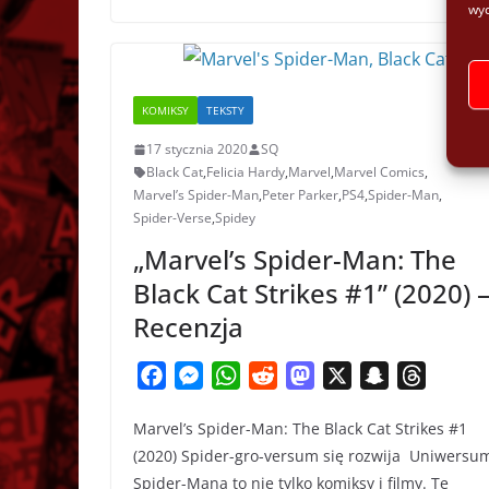
wyc
KOMIKSY
TEKSTY
17 stycznia 2020
SQ
Black Cat
,
Felicia Hardy
,
Marvel
,
Marvel Comics
,
Marvel’s Spider-Man
,
Peter Parker
,
PS4
,
Spider-Man
,
Spider-Verse
,
Spidey
„Marvel’s Spider-Man: The
Black Cat Strikes #1” (2020) 
Recenzja
F
M
W
R
M
X
S
T
a
e
h
e
a
n
h
Marvel’s Spider-Man: The Black Cat Strikes #1
c
s
a
d
s
a
r
(2020) Spider-gro-versum się rozwija Uniwersu
e
s
t
d
t
p
e
Spider-Mana to nie tylko komiksy i filmy. Te