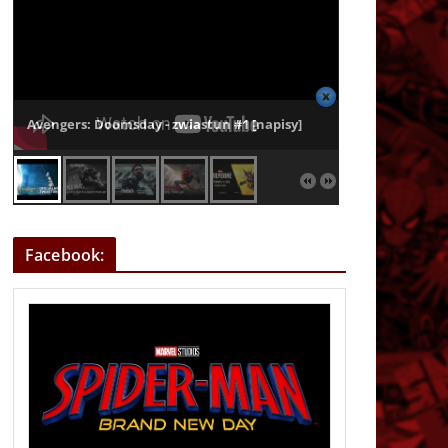
Avengers: Doomsday - zwiastun #1 [napisy]
Facebook: