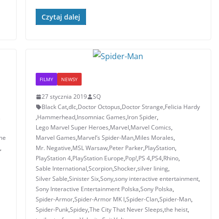
o
n
A
t
d
h
d
Czytaj dalej
o
g
p
o
a
s
k
e
p
n
t
r
FILMY
NEWSY
27 stycznia 2019
SQ
Black Cat
,
dlc
,
Doctor Octopus
,
Doctor Strange
,
Felicia Hardy
,
,
Hammerhead
,
Insomniac Games
,
Iron Spider
,
Lego Marvel Super Heroes
,
Marvel
,
Marvel Comics
,
me
Marvel Games
,
Marvel’s Spider-Man
,
Miles Morales
,
,
Mr. Negative
,
MSL Warsaw
,
Peter Parker
,
PlayStation
,
PlayStation 4
,
PlayStation Europe
,
Pop!
,
PS 4
,
PS4
,
Rhino
,
Sable International
,
Scorpion
,
Shocker
,
silver lining
,
Silver Sable
,
Sinister Six
,
Sony
,
sony interactive entertainment
,
Sony Interactive Entertainment Polska
,
Sony Polska
,
Spider-Armor
,
Spider-Armor MK I
,
Spider-Clan
,
Spider-Man
,
Spider-Punk
,
Spidey
,
The City That Never Sleeps
,
the heist
,