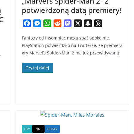
„Marvel’s Spider-Man 2” z
ą
potwierdzoną datą premiery!
C
F
M
W
R
M
X
S
T
a
e
h
e
a
n
h
Fani gry od Insomniac mogą spać spokojnie.
c
s
a
d
s
a
r
PlayStation potwierdziło na Twitterze, że premiera
e
s
t
d
t
p
e
gry Marvel’s Spider-Man 2 ma już przewidywaną
b
e
s
i
o
c
a
y
o
n
A
t
d
h
d
Czytaj dalej
o
g
p
o
a
s
k
e
p
n
t
r
GRY
INNE
TEKSTY