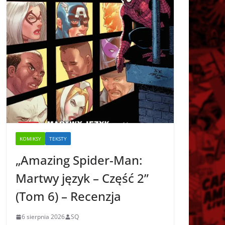
KOMIKSY
TEKSTY
„Amazing Spider-Man:
Martwy język – Część 2”
(Tom 6) – Recenzja
6 sierpnia 2026
SQ