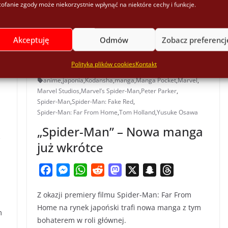
ofanie zgody może niekorzystnie wpłynąć na niektóre cechy i funkcje.
r
Akceptuję
Odmów
Zobacz preferencj
KOMIKSY
NEWSY
Polityka plików cookies
Kontakt
29 czerwca 2019
Dee Dee
anime
,
japonia
,
Kodansha
,
manga
,
Manga Pocket
,
Marvel
,
Marvel Studios
,
Marvel’s Spider-Man
,
Peter Parker
,
Spider-Man
,
Spider-Man: Fake Red
,
Spider-Man: Far From Home
,
Tom Holland
,
Yusuke Osawa
„Spider-Man” – Nowa manga
–
już wkrótce
F
M
W
R
M
X
S
T
a
e
h
e
a
n
h
Z okazji premiery filmu Spider-Man: Far From
c
s
a
d
s
a
r
Home na rynek japoński trafi nowa manga z tym
e
s
t
d
t
p
e
m
bohaterem w roli głównej.
b
e
s
i
o
c
a