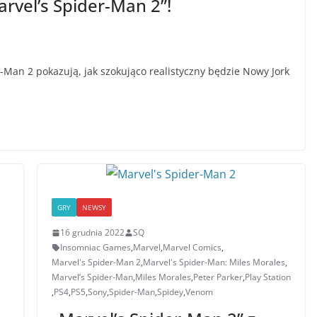
rvel’s Spider-Man 2”!
Man 2 pokazują, jak szokująco realistyczny będzie Nowy Jork
GRY
NEWSY
16 grudnia 2022
SQ
Insomniac Games
,
Marvel
,
Marvel Comics
,
Marvel's Spider-Man 2
,
Marvel's Spider-Man: Miles Morales
,
Marvel’s Spider-Man
,
Miles Morales
,
Peter Parker
,
Play Station
,
PS4
,
PS5
,
Sony
,
Spider-Man
,
Spidey
,
Venom