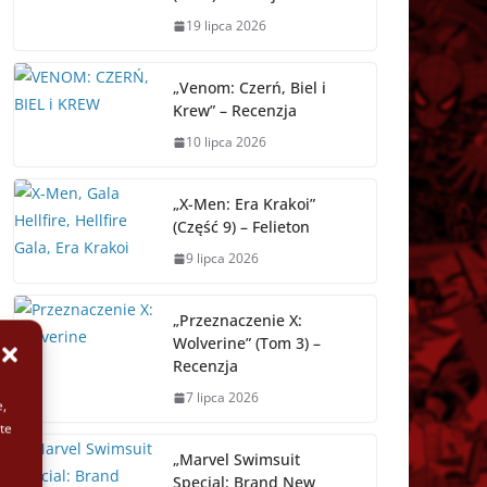
19 lipca 2026
„Venom: Czerń, Biel i
Krew” – Recenzja
10 lipca 2026
„X-Men: Era Krakoi”
(Część 9) – Felieton
9 lipca 2026
„Przeznaczenie X:
Wolverine” (Tom 3) –
Recenzja
7 lipca 2026
e,
te
„Marvel Swimsuit
Special: Brand New