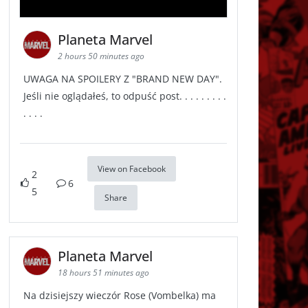
Planeta Marvel
2 hours 50 minutes ago
UWAGA NA SPOILERY Z "BRAND NEW DAY".
Jeśli nie oglądałeś, to odpuść post. . . . . . . . .
. . . .
View on Facebook
2
6
5
Share
Planeta Marvel
18 hours 51 minutes ago
Na dzisiejszy wieczór Rose (Vombelka) ma