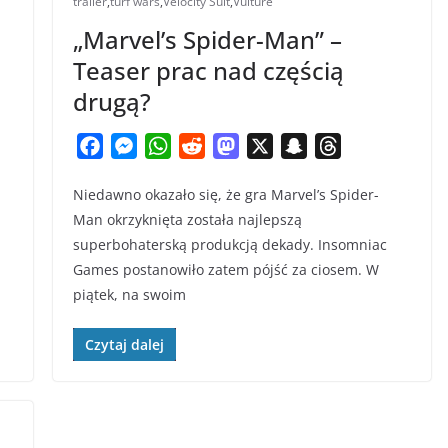
trailer
,
turf wars
,
Velocity Suit
,
Vulture
„Marvel’s Spider-Man” –
Teaser prac nad częścią
drugą?
F
M
W
R
M
X
S
T
a
e
h
e
a
n
h
Niedawno okazało się, że gra Marvel’s Spider-
c
s
a
d
s
a
r
Man okrzyknięta została najlepszą
e
s
t
d
t
p
e
superbohaterską produkcją dekady. Insomniac
b
e
s
i
o
c
a
Games postanowiło zatem pójść za ciosem. W
o
n
A
t
d
h
d
piątek, na swoim
o
g
p
o
a
s
k
e
p
n
t
Czytaj dalej
r