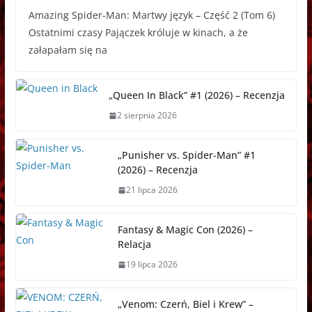
Amazing Spider-Man: Martwy język – Część 2 (Tom 6)
c
s
a
d
s
a
r
Ostatnimi czasy Pajączek króluje w kinach, a że
e
s
t
d
t
p
e
załapałam się na
b
e
s
i
o
c
a
o
n
A
t
d
h
d
o
g
p
o
a
s
„Queen In Black” #1 (2026) – Recenzja
k
e
p
n
t
2 sierpnia 2026
r
„Punisher vs. Spider-Man” #1
(2026) – Recenzja
21 lipca 2026
Fantasy & Magic Con (2026) –
Relacja
19 lipca 2026
„Venom: Czerń, Biel i Krew” –