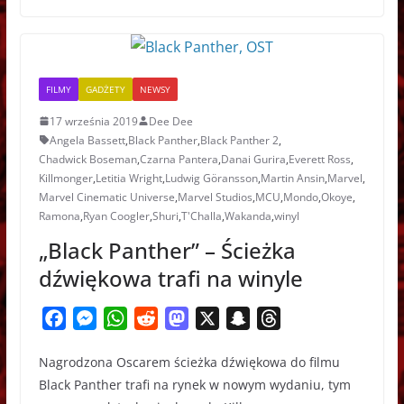
k
e
p
n
t
r
FILMY
GADŻETY
NEWSY
17 września 2019
Dee Dee
Angela Bassett
,
Black Panther
,
Black Panther 2
,
Chadwick Boseman
,
Czarna Pantera
,
Danai Gurira
,
Everett Ross
,
Killmonger
,
Letitia Wright
,
Ludwig Göransson
,
Martin Ansin
,
Marvel
,
Marvel Cinematic Universe
,
Marvel Studios
,
MCU
,
Mondo
,
Okoye
,
Ramona
,
Ryan Coogler
,
Shuri
,
T'Challa
,
Wakanda
,
winyl
„Black Panther” – Ścieżka
dźwiękowa trafi na winyle
F
M
W
R
M
X
S
T
a
e
h
e
a
n
h
Nagrodzona Oscarem ścieżka dźwiękowa do filmu
c
s
a
d
s
a
r
Black Panther trafi na rynek w nowym wydaniu, tym
e
s
t
d
t
p
e