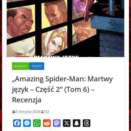
KOMIKSY
TEKSTY
„Amazing Spider-Man: Martwy
język – Część 2” (Tom 6) –
Recenzja
6 sierpnia 2026
SQ
F
M
W
R
M
X
S
T
a
e
h
e
a
n
h