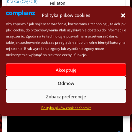
Felieton
2 lipca 2026
Polityka plików cookies
Aby zapewnić jak najlepsze wrażenia, korzystamy z technologii, takich jak
„Avengers: Zebrani” (Tom 13) –
pliki cookie, do przechowywania i/lub uzyskiwania dostępu do informacji o
Recenzja
urządzeniu. Zgoda na te technologie pozwoli nam przetwarzać dane,
takie jak zachowanie podczas przeglądania lub unikalne identyfikatory na
2 lipca 2026
tej stronie. Brak wyrażenia zgody lub wycofanie zgody może
niekorzystnie wpłynąć na niektóre cechy i funkcje.
Polecane materiały wideo:
Akceptuję
Odmów
Zobacz preferencje
Polityka plików cookies
Kontakt