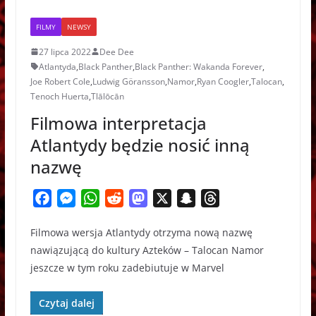
(2026) – Recenzja
FILMY
NEWSY
27 lipca 2022
Dee Dee
Atlantyda
,
Black Panther
,
Black Panther: Wakanda Forever
,
Joe Robert Cole
,
Ludwig Göransson
,
Namor
,
Ryan Coogler
,
Talocan
,
Tenoch Huerta
,
Tlālōcān
Filmowa interpretacja
Atlantydy będzie nosić inną
nazwę
F
M
W
R
M
X
S
T
a
e
h
e
a
n
h
Filmowa wersja Atlantydy otrzyma nową nazwę
c
s
a
d
s
a
r
nawiązującą do kultury Azteków – Talocan Namor
e
s
t
d
t
p
e
jeszcze w tym roku zadebiutuje w Marvel
b
e
s
i
o
c
a
o
n
A
t
d
h
d
Czytaj dalej
o
g
p
o
a
s