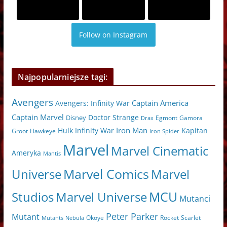
Follow on Instagram
Najpopularniejsze tagi:
Avengers
Captain America
Avengers: Infinity War
Captain Marvel
Doctor Strange
Disney
Egmont
Gamora
Drax
Iron Man
Hulk
Kapitan
Infinity War
Hawkeye
Groot
Iron Spider
Marvel
Marvel Cinematic
Ameryka
Mantis
Marvel Comics
Universe
Marvel
MCU
Marvel Universe
Studios
Mutanci
Peter Parker
Mutant
Scarlet
Mutants
Nebula
Okoye
Rocket