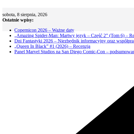
Skip
to
sobota, 8 sierpnia, 2026
content
Ostatnie wpisy:
Copernicon 2026 – Ważne daty
„Amazing Spider-Man: Martwy język – Część 2” (Tom 6) – Re
Dni Fantastyki 2026 – Niezbędnik informacyjny oraz współpra
„Queen In Black” #1 (2026) – Recenzja
Panel Marvel Studios na San Diego Comic-Con – podsumowa