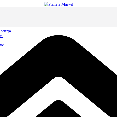
cenzja
ca
nie