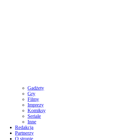
Gadżety
Gry
Filmy
Imprezy
Komiksy
Seriale
Inne
Redakcja
Partnerzy
O stronie