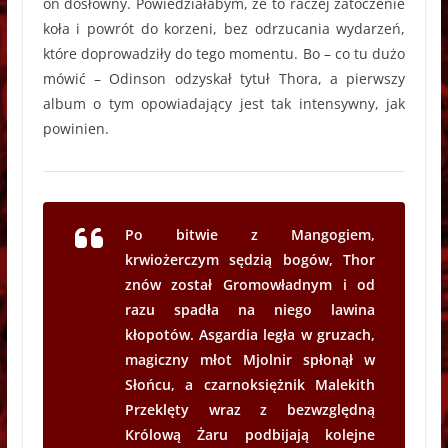
on dosłowny. Powiedziałabym, że to raczej zatoczenie
koła i powrót do korzeni, bez odrzucania wydarzeń,
które doprowadziły do tego momentu. Bo – co tu dużo
mówić – Odinson odzyskał tytuł Thora, a pierwszy
album o tym opowiadający jest tak intensywny, jak
powinien.
Po bitwie z Mangogiem,
krwiożerczym sędzią bogów, Thor
znów został Gromowładnym i od
razu spadła na niego lawina
kłopotów. Asgardia legła w gruzach,
magiczny młot Mjolnir spłonął w
Słońcu, a czarnoksiężnik Malekith
Przeklęty wraz z bezwzględną
Królową Żaru podbijają kolejne