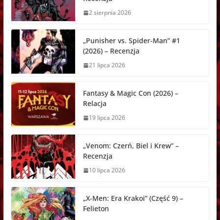
r
2 sierpnia 2026
„Punisher vs. Spider-Man” #1
(2026) – Recenzja
21 lipca 2026
Fantasy & Magic Con (2026) –
Relacja
19 lipca 2026
„Venom: Czerń, Biel i Krew” –
Recenzja
10 lipca 2026
„X-Men: Era Krakoi” (Część 9) –
Felieton