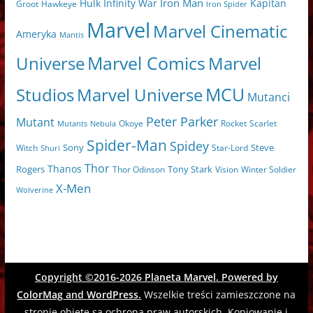
Iron Man
Hulk
Kapitan
Infinity War
Hawkeye
Groot
Iron Spider
Marvel
Marvel Cinematic
Ameryka
Mantis
Marvel Comics
Universe
Marvel
MCU
Marvel Universe
Studios
Mutanci
Peter Parker
Mutant
Scarlet
Mutants
Nebula
Okoye
Rocket
Spider-Man
Spidey
Sony
Witch
Star-Lord
Steve
Shuri
Thor
Thanos
Tony Stark
Rogers
Thor Odinson
Vision
Winter Soldier
X-Men
Wolverine
Copyright ©2016-2026
Planeta Marvel
. Powered by
ColorMag
and
WordPress
.
Wszelkie treści zamieszczone na
stronie objęte są ochroną praw autorskich. Kopiowanie i