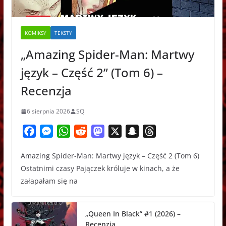
KOMIKSY
TEKSTY
„Amazing Spider-Man: Martwy
język – Część 2” (Tom 6) –
Recenzja
6 sierpnia 2026
SQ
F
M
W
R
M
X
S
T
a
e
h
e
a
n
h
Amazing Spider-Man: Martwy język – Część 2 (Tom 6)
c
s
a
d
s
a
r
Ostatnimi czasy Pajączek króluje w kinach, a że
e
s
t
d
t
p
e
załapałam się na
b
e
s
i
o
c
a
o
n
A
t
d
h
d
o
g
p
o
a
s
„Queen In Black” #1 (2026) –
k
e
p
n
t
Recenzja