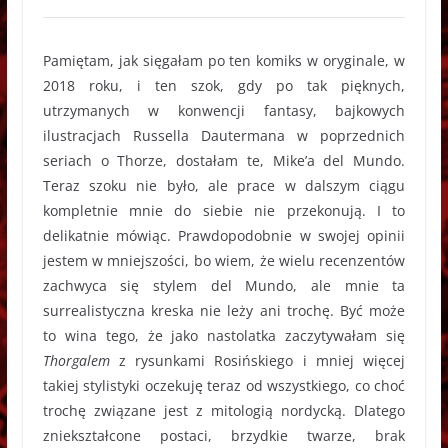
Pamiętam, jak sięgałam po ten komiks w oryginale, w
2018 roku, i ten szok, gdy po tak pięknych,
utrzymanych w konwencji fantasy, bajkowych
ilustracjach Russella Dautermana w poprzednich
seriach o Thorze, dostałam te, Mike’a del Mundo.
Teraz szoku nie było, ale prace w dalszym ciągu
kompletnie mnie do siebie nie przekonują. I to
delikatnie mówiąc. Prawdopodobnie w swojej opinii
jestem w mniejszości, bo wiem, że wielu recenzentów
zachwyca się stylem del Mundo, ale mnie ta
surrealistyczna kreska nie leży ani trochę. Być może
to wina tego, że jako nastolatka zaczytywałam się
Thorgalem
z rysunkami Rosińskiego i mniej więcej
takiej stylistyki oczekuję teraz od wszystkiego, co choć
trochę związane jest z mitologią nordycką. Dlatego
zniekształcone postaci, brzydkie twarze, brak