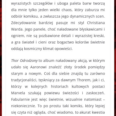
wyrazistych szczegółów i uboga paleta barw tworzą
dla mnie tylko jeden wielki chaos, który zaburza mi
odbiór komiksu, a zwłaszcza jego dynamicznych scen.
Zdecydowanie bardziej pasuje mi styl Christiana
Warda. Jego panele, choć naładowane błyskawicami i
ogniem, nie są pozbawione detali i wyrazistej kreski,
a gra świateł i cieni oraz bogactwo kolorów świetnie
oddają kosmiczny klimat opowieści.
Thor Odrodzony
to album naładowany akcją, w którym
udało się Aaronowi znaleźć złoty środek pomiędzy
starym a nowym. Coś dla siebie znajdą tu zarówno
tradycjonaliści, tęskniący za dawnym Thorem, jak i ci,
którzy w kolejnych historiach kultowych postaci
Marvela szukają powiewu świeżości i zaskoczeń.
Fabularnie jest więc świetnie, wizualnie natomiast –
niekoniecznie. To po prostu taki komiks, który lepiej
się czyta niż ogląda, choć wiadomo, to akurat kwestia