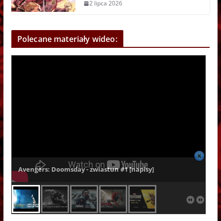
2 lipca 2026
Polecane materiały wideo:
Avengers: Doomsday - zwiastun #1 [napisy]