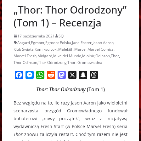
oraz współpraca
„Thor: Thor Odrodzony”
(Tom 1) – Recenzja
17 października 2021
SQ
Asgard
,
Egmont
,
Egmont Polska
,
Jane Foster
,
Jason Aaron
,
Klub Świata Komiksu
,
Loki
,
Malekith
,
Marvel
,
Marvel Comics
,
Marvel Fresh
,
Midgard
,
Mike del Mundo
,
Mjolnir
,
Odinson
,
Thor
,
Thor Odinson
,
Thor Odrodzony
,
Thor: Gromowładna
F
M
W
R
M
X
S
T
a
e
h
e
a
n
h
Thor: Thor Odrodzony
(Tom 1)
c
s
a
d
s
a
r
e
s
t
d
t
p
e
Bez względu na to, ile razy Jason Aaron jako wieloletni
b
e
s
i
o
c
a
scenarzysta przygód Gromowładnego fundował
o
n
A
t
d
h
d
bohaterowi „nowy początek”, wraz z inicjatywą
o
g
p
o
a
s
wydawniczą Fresh Start (w Polsce Marvel Fresh) seria
k
e
p
n
t
Thor
znowu zaliczyła restart. Choć tym razem nie jest
r