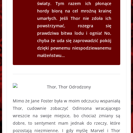
światy. Tym razem ich płonące
hordy biorą na cel mroźną krainę
umarłych. Jeśli Thor nie zdoła ich
powstrzymać, rozegra się
prawdziwa bitwa lodu i ognia! No,
chyba że uda się zaprowadzić pokój
dzięki pewnemu niespodziewanemu
małżeństwu…
Mimo że Jane Foster była w moim odczuciu wspaniałą
Thor, cudownie zobaczyć Odinsona wracającego
wreszcie na swoje miejsce, bo chociaż zmiany są
dobre, to sentyment mam jednak do rzeczy, które
pozostają niezmienne. I gdy myślę Marvel i Thor