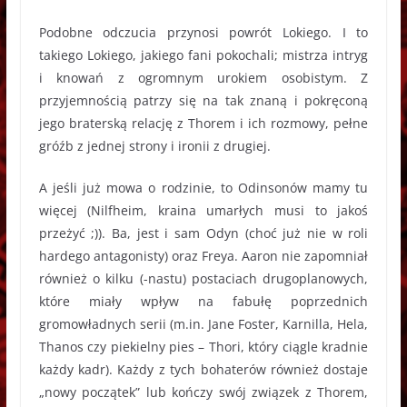
Podobne odczucia przynosi powrót Lokiego. I to
takiego Lokiego, jakiego fani pokochali; mistrza intryg
i knowań z ogromnym urokiem osobistym. Z
przyjemnością patrzy się na tak znaną i pokręconą
jego braterską relację z Thorem i ich rozmowy, pełne
gróźb z jednej strony i ironii z drugiej.
A jeśli już mowa o rodzinie, to Odinsonów mamy tu
więcej (Nilfheim, kraina umarłych musi to jakoś
przeżyć ;)). Ba, jest i sam Odyn (choć już nie w roli
hardego antagonisty) oraz Freya. Aaron nie zapomniał
również o kilku (-nastu) postaciach drugoplanowych,
które miały wpływ na fabułę poprzednich
gromowładnych serii (m.in. Jane Foster, Karnilla, Hela,
Thanos czy piekielny pies – Thori, który ciągle kradnie
każdy kadr). Każdy z tych bohaterów również dostaje
„nowy początek” lub kończy swój związek z Thorem,