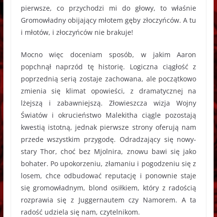
pierwsze, co przychodzi mi do głowy, to właśnie
Gromowładny obijający młotem gęby złoczyńców. A tu
i młotów, i złoczyńców nie brakuje!
Mocno więc doceniam sposób, w jakim Aaron
popchnął naprzód tę historię. Logiczna ciągłość z
poprzednią serią zostaje zachowana, ale początkowo
zmienia się klimat opowieści, z dramatycznej na
lżejszą i zabawniejszą. Złowieszcza wizja Wojny
Światów i okrucieństwo Malekitha ciągle pozostają
kwestią istotną, jednak pierwsze strony oferują nam
przede wszystkim przygodę. Odradzający się nowy-
stary Thor, choć bez Mjolnira, znowu bawi się jako
bohater. Po upokorzeniu, złamaniu i pogodzeniu się z
losem, chce odbudować reputację i ponownie staje
się gromowładnym, blond osiłkiem, który z radością
rozprawia się z Juggernautem czy Namorem. A ta
radość udziela się nam, czytelnikom.