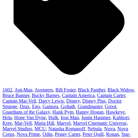
1602
,
Ant-Man
,
Avengers
,
Bill Foster
,
Black Panther
,
Black Widow
,
Bruce Banner
,
Bucky Barnes
,
Captain America
,
Captain Carter
,
Captain Mar-Vell
,
Darcy Lewis
,
Disney
,
Disney Plus
,
Doctor
Strange
,
Drax
,
Ego
,
Gamora
,
Goliath
,
Grandmaster
,
Groot
,
Guardians of the Galaxy
,
Hank Pym
,
Happy Hogan
,
Hawkeye
,
Hela
,
Hope Van Dyne
,
Hulk
,
Iron Man
,
Justin Hammer
,
Kahhori
,
Kree
,
Mar-Vell
,
Maria Hill
,
Marvel
,
Marvel Cinematic Universe
,
Marvel Studios
,
MCU
,
Natasha Romanoff
,
Nebula
,
Nova
,
Nova
Corps
,
Nova Prime
,
Odin
,
Peggy Carter
,
Peter Quill
,
Ronan
,
Star-