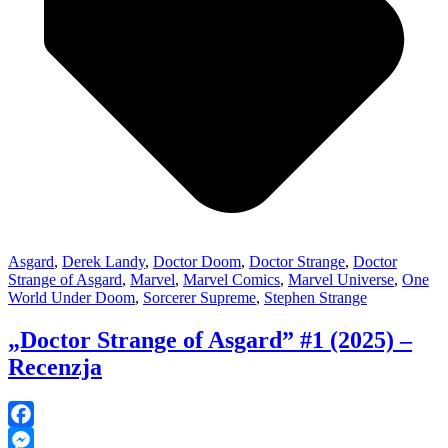
Asgard
,
Derek Landy
,
Doctor Doom
,
Doctor Strange
,
Doctor
Strange of Asgard
,
Marvel
,
Marvel Comics
,
Marvel Universe
,
One
World Under Doom
,
Sorcerer Supreme
,
Stephen Strange
„Doctor Strange of Asgard” #1 (2025) –
Recenzja
Facebook