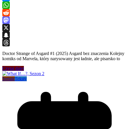
Messenger
WhatsApp
Reddit
Mastodon
X
Snapchat
Threads
Doctor Strange of Asgard #1 (2025) Asgard bez znaczenia Kolejny
komiks od Marvela, który narysowany jest ładnie, ale pisarsko to
Czytaj dalej
Seriale
Teksty