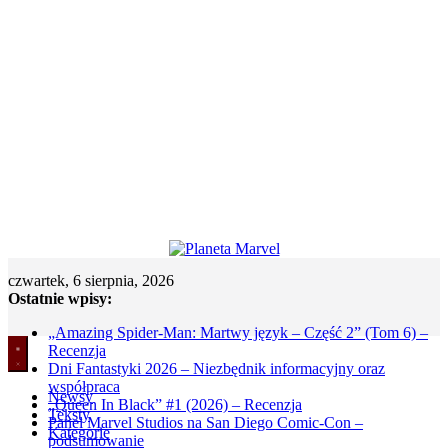
czwartek, 6 sierpnia, 2026
Ostatnie wpisy:
„Amazing Spider-Man: Martwy język – Część 2” (Tom 6) –
Recenzja
Dni Fantastyki 2026 – Niezbędnik informacyjny oraz
współpraca
Newsy
„Queen In Black” #1 (2026) – Recenzja
Teksty
Panel Marvel Studios na San Diego Comic-Con –
Kategorie
podsumowanie