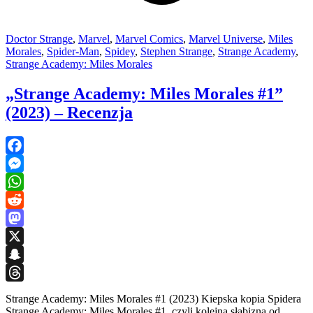
Doctor Strange
,
Marvel
,
Marvel Comics
,
Marvel Universe
,
Miles
Morales
,
Spider-Man
,
Spidey
,
Stephen Strange
,
Strange Academy
,
Strange Academy: Miles Morales
„Strange Academy: Miles Morales #1”
(2023) – Recenzja
Facebook
Messenger
WhatsApp
Reddit
Mastodon
X
Snapchat
Threads
Strange Academy: Miles Morales #1 (2023) Kiepska kopia Spidera
Strange Academy: Miles Morales #1, czyli kolejna słabizna od