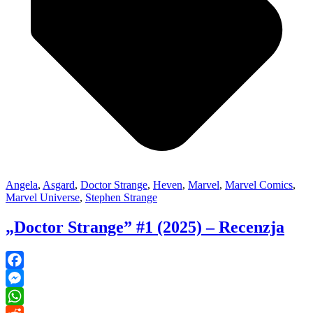
Angela
,
Asgard
,
Doctor Strange
,
Heven
,
Marvel
,
Marvel Comics
,
Marvel Universe
,
Stephen Strange
„Doctor Strange” #1 (2025) – Recenzja
Facebook
Messenger