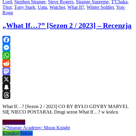
Lord
,
Stephen Strange
,
Steve Rogers
,
Strange Supreme
,
T'Chaka
,
Thor
,
Tony Stark
,
Uatu
,
Watcher
,
What If?
,
Winter Soldier
,
Yon-
Rogg
„What If…?” [Sezon 2 / 2023] – Recenzja
Facebook
Messenger
WhatsApp
Reddit
Mastodon
X
Snapchat
Threads
What If…? [Sezon 2 / 2023] CO BY BYŁO GDYBY MARVEL
SIĘ NIECO POSTARAŁ Drugi sezon What If…? w końcu
Czytaj dalej
Komiksy
Teksty