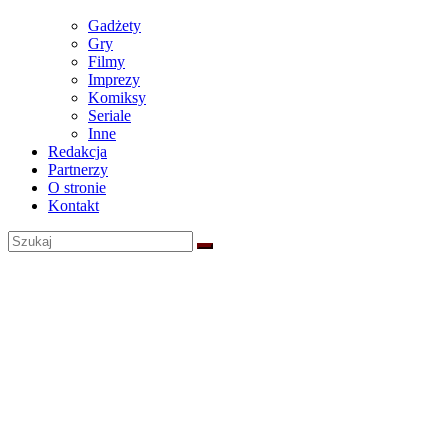
Gadżety
Gry
Filmy
Imprezy
Komiksy
Seriale
Inne
Redakcja
Partnerzy
O stronie
Kontakt