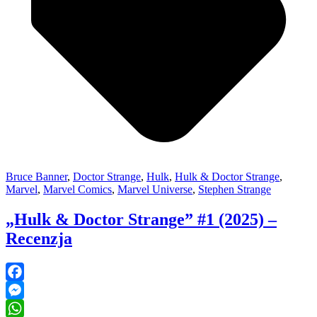
Bruce Banner
,
Doctor Strange
,
Hulk
,
Hulk & Doctor Strange
,
Marvel
,
Marvel Comics
,
Marvel Universe
,
Stephen Strange
„Hulk & Doctor Strange” #1 (2025) –
Recenzja
Facebook
Messenger