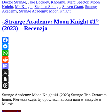
Doctor Strange
,
Jake Lockley
,
Khonshu
,
Marc Spector
,
Moon
Knight
,
Mr. Knight
,
Stephen Strange
,
Steven Grant
,
Strange
Academy
,
Strange Academy: Moon Knight
„Strange Academy: Moon Knight #1”
(2023) – Recenzja
Facebook
Messenger
WhatsApp
Reddit
Mastodon
X
Snapchat
Threads
Strange Academy: Moon Knight #1 (2023) Strange Trip Zwracam
honor. Pierwsza część tej opowieści rzucona nam w zeszycie o
Milesie