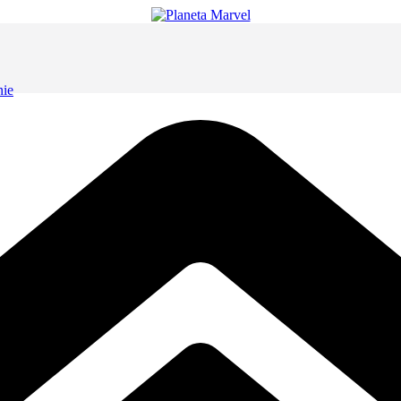
nie
cenzja
ca