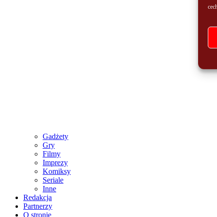
cech
Gadżety
Gry
Filmy
Imprezy
Komiksy
Seriale
Inne
Redakcja
Partnerzy
O stronie