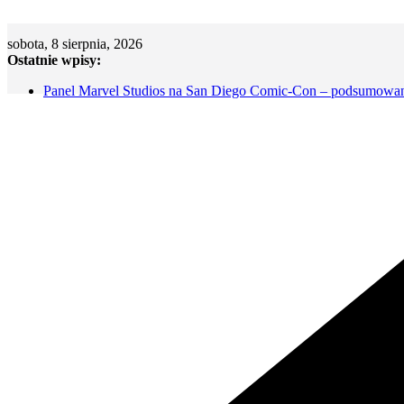
Skip
to
sobota, 8 sierpnia, 2026
content
Ostatnie wpisy:
Panel Marvel Studios na San Diego Comic-Con – podsumowa
Copernicon 2026 – Ważne daty
„Amazing Spider-Man: Martwy język – Część 2” (Tom 6) – Re
Dni Fantastyki 2026 – Niezbędnik informacyjny oraz współpra
„Queen In Black” #1 (2026) – Recenzja